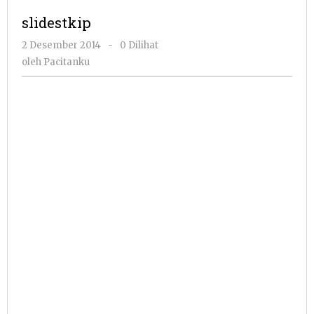
slidestkip
oleh
2 Desember 2014
-
0 Dilihat
Pacitanku
oleh
Pacitanku