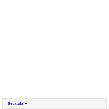
slidestkip
Beranda
»