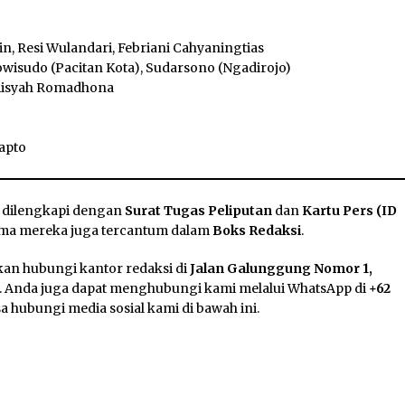
n, Resi Wulandari, Febriani Cahyaningtias
wisudo (Pacitan Kota), Sudarsono (Ngadirojo)
 Aisyah Romadhona
apto
dilengkapi dengan
Surat Tugas Peliputan
dan
Kartu Pers (ID
ama mereka juga tercantum dalam
Boks Redaksi
.
akan hubungi kantor redaksi di
Jalan Galunggung Nomor 1,
. Anda juga dapat menghubungi kami melalui WhatsApp di
+62
isa hubungi media sosial kami di bawah ini.