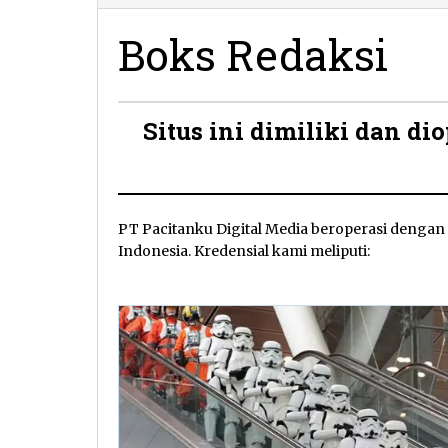
Redaksi
Boks Redaksi
8
Situs ini dimiliki dan d
November
2012
oleh
Pacitanku
PT Pacitanku Digital Media beroperasi denga
Indonesia. Kredensial kami meliputi: