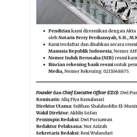
Pendirian
kami diresmikan dengan Akta N
oleh
Notaris Ferry Ferdiansyah, S.H., M.
Kami terdaftar dan disahkan secara res
Manusia Republik Indonesia
, Nomor AHU
Nomor Induk Berusaha (NIB)
resmi kam
Rincian rekening bank resmi
untuk pemb
Media,
Nomor Rekening: 0211048875.
Founder
dan
Chief Executive Officer (CEO)
:
Dwi Pu
Komisaris:
Aliq Fiya Kamalasari
Direktur Utama:
Sulthan Shalahuddin El-Muni
Wakil Direktur:
Akhlis Sofan
Pemimpin Redaksi:
Dwi Purnawan
Redaktur Pelaksana:
Nur Azizah
Sekretaris Redaksi:
Resi Wulandari