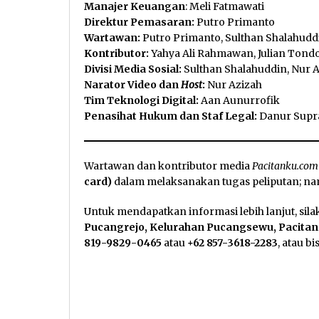
Manajer Keuangan
: Meli Fatmawati
Direktur Pemasaran:
Putro Primanto
Wartawan:
Putro Primanto, Sulthan Shalahuddi
Kontributor:
Yahya Ali Rahmawan, Julian Tondo
Divisi Media Sosial:
Sulthan Shalahuddin, Nur
Narator Video dan
Host
:
Nur Azizah
Tim Teknologi Digital:
Aan Aunurrofik
Penasihat Hukum dan Staf Legal:
Danur Supr
Wartawan dan kontributor media
Pacitanku.com
card)
dalam melaksanakan tugas peliputan; n
Untuk mendapatkan informasi lebih lanjut, sil
Pucangrejo, Kelurahan Pucangsewu, Pacitan
819-9829-0465
atau
+62 857-3618-2283
, atau b