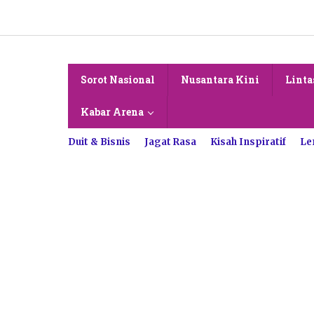
Lewati
ke
konten
Sorot Nasional
Nusantara Kini
Linta
Kabar Arena
Duit & Bisnis
Jagat Rasa
Kisah Inspiratif
Le