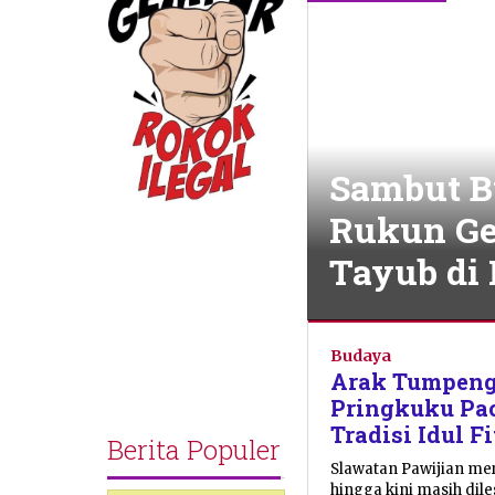
Sambut B
Rukun Ge
Tayub di 
Jejak
Budaya
Budaya
,
Sorot
Arak Tumpeng
Desa
,
Pringkuku Pac
Sorotan
Tradisi Idul F
Utama
Berita Populer
Slawatan Pawijian me
27
hingga kini masih dil