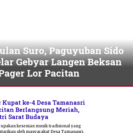
ulan Suro, Paguyuban Sido
lar Gebyar Langen Beksan
Pager Lor Pacitan
 Kupat ke-4 Desa Tamanasri
itan Berlangsung Meriah,
itri Sarat Budaya
rupakan kesenian musik tradisional yang
estarikan oleh masyarakat Desa Tamanasri.