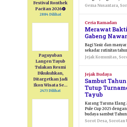
Festival Ronthek
Gema Nusantara
,
Sor
Pacitan 2026
2884 Dilihat
Ceria Ramadan
Merawat Bakti
Gabeng Nawan
Bagi Yasir dan masya
sekadar rutinitas tah
Paguyuban
Jejak Komunitas
,
Sor
Langen Tayub
Tulakan Resmi
Dikukuhkan,
Jejak Budaya
Ditargetkan Jadi
Sambut Tahun 
Ikon Wisata Se…
Tutup Turname
2473 Dilihat
Tayub
Karang Taruna Elang 
Pule Cup 2025 dengan 
budaya sambut Tahun 
Sorot Desa
,
Sorotan