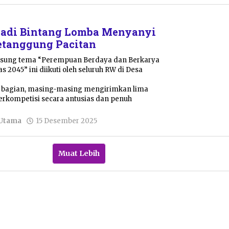
Mayastuti
Jadi Bintang Lomba Menyanyi
etanggung Pacitan
sung tema “Perempuan Berdaya dan Berkarya
 2045” ini diikuti oleh seluruh RW di Desa
l bagian, masing-masing mengirimkan lima
berkompetisi secara antusias dan penuh
oleh
 Utama
15 Desember 2025
Nur
Azizah
Muat Lebih