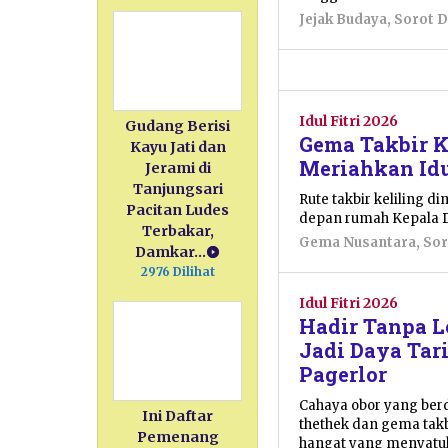
Juni
Jejak Budaya
,
Sorot 
2026
oleh
Nur
Azizah
Idul Fitri 2026
Gudang Berisi
Gema Takbir K
Kayu Jati dan
Meriahkan Idu
Jerami di
Tanjungsari
Rute takbir keliling di
Pacitan Ludes
depan rumah Kepala Du
Terbakar,
Gema Nusantara
,
Sor
Damkar…
2976 Dilihat
Idul Fitri 2026
Hadir Tanpa L
Jadi Daya Tari
Pagerlor
Cahaya obor yang ber
Ini Daftar
thethek dan gema ta
Pemenang
hangat yang menyatuk