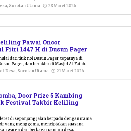
oleh
Desa
,
Sorotan Utama
28 Maret 2026
Nur
Azizah
eliling Pawai Oncor
l Fitri 1447 H di Dusun Pager
mulai dari titik nol Dusun Pager, tepatnya di
sun Pager, dan berakhir di Masjid Al-Fatah.
oleh
ot Desa
,
Sorotan Utama
21 Maret 2026
Resi
Wulandari
omba, Door Prize 5 Kambing
k Festival Takbir Keliling
deret di sepanjang jalan berpadu dengan irama
kbir yang menggema, menciptakan suasana
an warga dari berbagai penjuru desa.