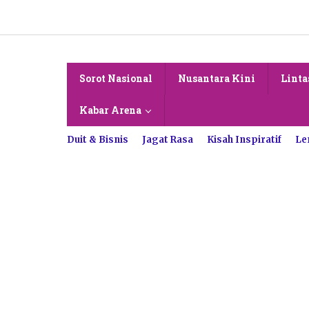
Lewati
ke
konten
Sorot Nasional
Nusantara Kini
Linta
Kabar Arena
Duit & Bisnis
Jagat Rasa
Kisah Inspiratif
Le