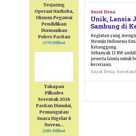
Terjaring
Operasi Narkoba,
Sorot Desa
Unik, Lansia 
Oknum Pegawai
Pendidikan
Sambung di K
Diamankan
Kegiatan yang mengu
Polres Pacitan
Menuju Indonesia Emas
2370 Dilihat
Ketanggung.
Sebanyak 13 RW ambi
peserta lansia untuk 
keceriaan.
Sorot Desa
,
Sorotan
Tahapan
Pilkades
Serentak 2026
Pacitan Dimulai,
Pemungutan
Suara Digelar 8
Novem…
2284 Dilihat