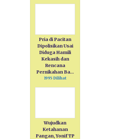
Pria di Pacitan
Dipolisikan Usai
Diduga Hamili
Kekasih dan
Rencana
Pernikahan Ba…
1995 Dilihat
Wujudkan
Ketahanan
Pangan, Yonif TP