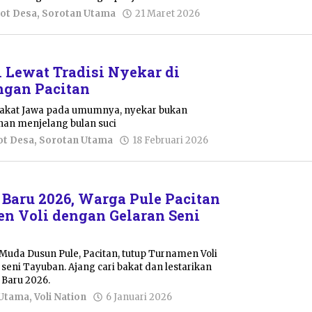
oleh
ot Desa
,
Sorotan Utama
21 Maret 2026
Nur
Azizah
 Lewat Tradisi Nyekar di
gan Pacitan
rakat Jawa pada umumnya, nyekar bukan
unan menjelang bulan suci
oleh
ot Desa
,
Sorotan Utama
18 Februari 2026
Tika
Mayastuti
Baru 2026, Warga Pule Pacitan
n Voli dengan Gelaran Seni
Muda Dusun Pule, Pacitan, tutup Turnamen Voli
seni Tayuban. Ajang cari bakat dan lestarikan
Baru 2026.
oleh
 Utama
,
Voli Nation
6 Januari 2026
Tika