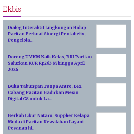
Ekbis
Dialog Interaktif Lingkungan Hidup
Pacitan Perkuat Sinergi Pentahelix,
Pengelola…
Dorong UMKM Naik Kelas, BRI Pacitan
Salurkan KUR Rp263 M hingga April
2026
Buka Tabungan Tanpa Antre, BRI
Cabang Pacitan Hadirkan Mesin
Digital CS untuk La…
Berkah Libur Nataru, Supplier Kelapa
Muda di Pacitan Kewalahan Layani
Pesanan hi…