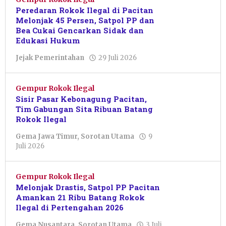
Peredaran Rokok Ilegal di Pacitan
Melonjak 45 Persen, Satpol PP dan
Bea Cukai Gencarkan Sidak dan
Edukasi Hukum
oleh
Jejak Pemerintahan
29 Juli 2026
Julian
Tondo
Gempur Rokok Ilegal
Sisir Pasar Kebonagung Pacitan,
Tim Gabungan Sita Ribuan Batang
Rokok Ilegal
Gema Jawa Timur
,
Sorotan Utama
9
oleh
Juli 2026
Julian
Tondo
Gempur Rokok Ilegal
Melonjak Drastis, Satpol PP Pacitan
Amankan 21 Ribu Batang Rokok
Ilegal di Pertengahan 2026
Gema Nusantara
,
Sorotan Utama
3 Juli