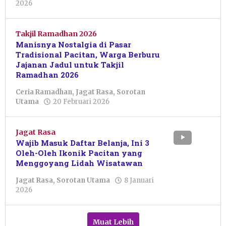
oleh
2026
Liska
Agustrina
Ulandari
Takjil Ramadhan 2026
Manisnya Nostalgia di Pasar
Tradisional Pacitan, Warga Berburu
Jajanan Jadul untuk Takjil
Ramadhan 2026
Ceria Ramadhan
,
Jagat Rasa
,
Sorotan
oleh
Utama
20 Februari 2026
Liska
Agustrina
Ulandari
Jagat Rasa
Wajib Masuk Daftar Belanja, Ini 3
Oleh-Oleh Ikonik Pacitan yang
Menggoyang Lidah Wisatawan
Jagat Rasa
,
Sorotan Utama
8 Januari
oleh
2026
Pacitanku
Muat Lebih