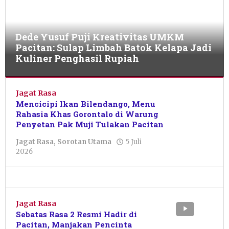
Dede Yusuf Puji Kreativitas UMKM
Pacitan: Sulap Limbah Batok Kelapa Jadi
Kuliner Penghasil Rupiah
Jagat
Rasa
Jagat Rasa
,
Sorotan
Mencicipi Ikan Bilendango, Menu
Utama
Rahasia Khas Gorontalo di Warung
Penyetan Pak Muji Tulakan Pacitan
5
Juli
Jagat Rasa
,
Sorotan Utama
5 Juli
2026
oleh
2026
oleh
Pacitanku
Pacitanku
Jagat Rasa
Sebatas Rasa 2 Resmi Hadir di
Pacitan, Manjakan Pencinta