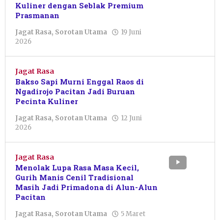
Kuliner dengan Seblak Premium
Prasmanan
Jagat Rasa
,
Sorotan Utama
19 Juni
oleh
2026
Sulthan
Shalahuddin
Jagat Rasa
Bakso Sapi Murni Enggal Raos di
Ngadirojo Pacitan Jadi Buruan
Pecinta Kuliner
Jagat Rasa
,
Sorotan Utama
12 Juni
oleh
2026
Sulthan
Shalahuddin
Jagat Rasa
Menolak Lupa Rasa Masa Kecil,
Gurih Manis Cenil Tradisional
Masih Jadi Primadona di Alun-Alun
Pacitan
Jagat Rasa
,
Sorotan Utama
5 Maret