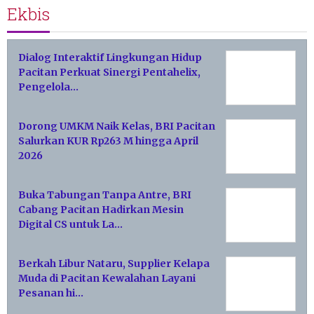
Ekbis
Dialog Interaktif Lingkungan Hidup
Pacitan Perkuat Sinergi Pentahelix,
Pengelola…
Dorong UMKM Naik Kelas, BRI Pacitan
Salurkan KUR Rp263 M hingga April
2026
Buka Tabungan Tanpa Antre, BRI
Cabang Pacitan Hadirkan Mesin
Digital CS untuk La…
Berkah Libur Nataru, Supplier Kelapa
Muda di Pacitan Kewalahan Layani
Pesanan hi…