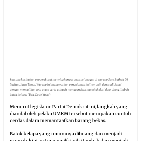
Suasana kesibukan pegawai saat menyiapkan pesanan pelanggan di warung Soto Bathok 99,
Pacitan, Jawa Timur. Warung ini menawarkan pengalaman kuliner unik dan tradisional
dengan menyajikan soto ayam serta es buah menggunakan mangkuk dari daur ulang limbah
batok kelapa. (Dok. Dede Yusuf)
Menurut legislator Partai Demokrat ini, langkah yang
diambil oleh pelaku UMKM tersebut merupakan contoh
cerdas dalam memanfaatkan barang bekas.
Batok kelapa yang umumnya dibuang dan menjadi
sampah, kini justru memiliki nilai tambah dan menjadi