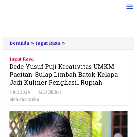
Lewati
ke
konten
Dede
Beranda
»
Jagat Rasa
»
Yusuf
Puji
Jagat Rasa
Kreativitas
Dede Yusuf Puji Kreativitas UMKM
UMKM
Pacitan: Sulap Limbah Batok Kelapa
Pacitan:
Jadi Kuliner Penghasil Rupiah
Sulap
Limbah
oleh
5 Juli 2026
-
6210 Dilihat
Batok
Pacitanku
oleh
Pacitanku
Kelapa
Jadi
Kuliner
Penghasil
Rupiah