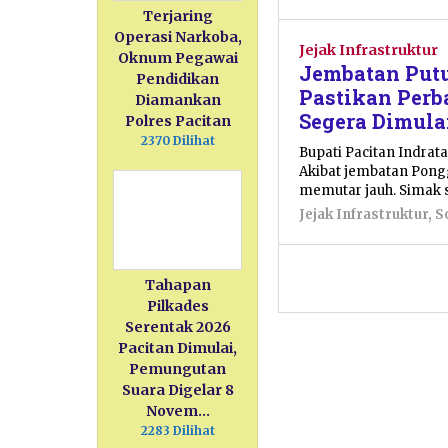
Terjaring
Operasi Narkoba,
Jejak Infrastruktur
Oknum Pegawai
Jembatan Putu
Pendidikan
Pastikan Per
Diamankan
Segera Dimula
Polres Pacitan
2370 Dilihat
Bupati Pacitan Indrata
Akibat jembatan Pongg
memutar jauh. Simak 
Jejak Infrastruktur
,
S
Tahapan
Pilkades
Serentak 2026
Pacitan Dimulai,
Pemungutan
Suara Digelar 8
Novem…
2283 Dilihat