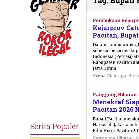
Tag:
Bupati 
Pembukaan Kejurpr
Kejurprov Cat
Pacitan, Bupa
Dalam sambutannya, B
sebesar-besarnya kepa
Indonesia (Percasi) 
Kabupaten Pacitan un
Jawa Timur.
Arena Olahraga
,
Soro
Panggung Hiburan
Menekraf Siap
Pacitan 2026 
Bupati Pacitan melak
Berita Populer
Harsya di Jakarta un
Film Horor Pacitan 20
Panggung Hiburan
,
S