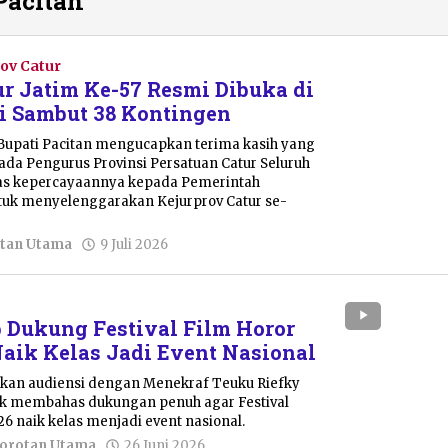
Pacitan
ov Catur
ur Jatim Ke-57 Resmi Dibuka di
ti Sambut 38 Kontingen
upati Pacitan mengucapkan terima kasih yang
da Pengurus Provinsi Persatuan Catur Seluruh
atas kepercayaannya kepada Pemerintah
tuk menyelenggarakan Kejurprov Catur se-
oleh
tan Utama
9 Juli 2026
Julian
Tondo
 Dukung Festival Film Horor
Naik Kelas Jadi Event Nasional
ukan audiensi dengan Menekraf Teuku Riefky
tuk membahas dukungan penuh agar Festival
26 naik kelas menjadi event nasional.
oleh
orotan Utama
26 Juni 2026