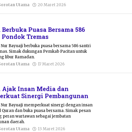
oleh
Sorotan Utama
20 Maret 2026
Pacitanku
n Berbuka Puasa Bersama 586
i Pondok Tremas
a Nur Bayuaji berbuka puasa bersama 586 santri
mas. Simak dukungan Pemkab Pacitan untuk
ang libur Ramadan.
oleh
Sorotan Utama
17 Maret 2026
Pacitanku
n Ajak Insan Media dan
erkuat Sinergi Pembangunan
a Nur Bayuaji memperkuat sinergi dengan insan
l Quran dan buka puasa bersama. Simak pesan
ng peran wartawan sebagai jembatan
nan daerah.
oleh
Sorotan Utama
13 Maret 2026