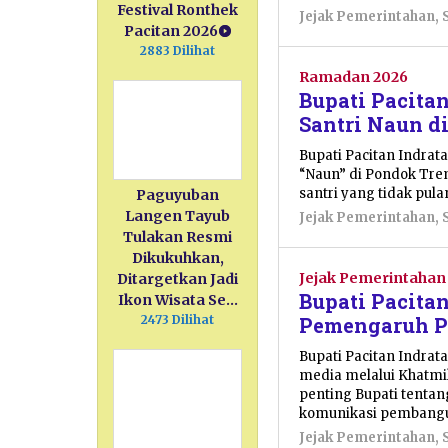
Festival Ronthek
Jejak Pemerintahan
,
Pacitan 2026
2883 Dilihat
Ramadan 2026
Bupati Pacita
Santri Naun d
Bupati Pacitan Indrat
“Naun” di Pondok Tre
santri yang tidak pul
Paguyuban
Langen Tayub
Jejak Pemerintahan
,
Tulakan Resmi
Dikukuhkan,
Jejak Pemerintahan
Ditargetkan Jadi
Bupati Pacita
Ikon Wisata Se…
Pemengaruh P
2473 Dilihat
Bupati Pacitan Indrat
media melalui Khatmi
penting Bupati tenta
komunikasi pembangu
Jejak Pemerintahan
,