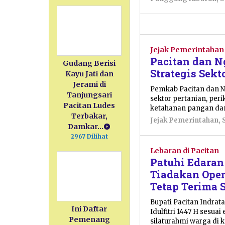
Jejak Pemerintahan
Pacitan dan N
Gudang Berisi
Strategis Sek
Kayu Jati dan
Jerami di
Pemkab Pacitan dan Ng
Tanjungsari
sektor pertanian, pe
Pacitan Ludes
ketahanan pangan da
Terbakar,
Jejak Pemerintahan
,
Damkar…
2967 Dilihat
Lebaran di Pacitan
Patuhi Edaran
Tiadakan Open
Tetap Terima 
Bupati Pacitan Indrat
Ini Daftar
Idulfitri 1447 H sesu
Pemenang
silaturahmi warga di 