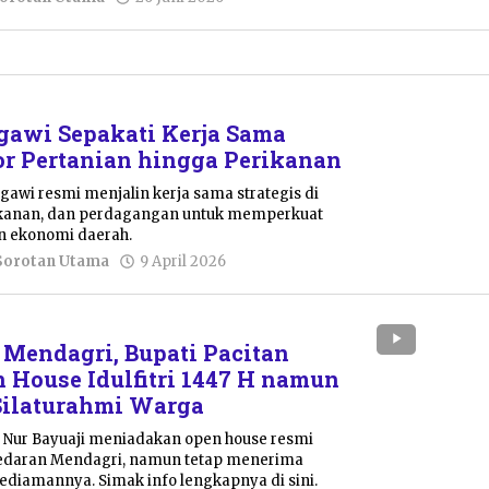
Pacitanku
gawi Sepakati Kerja Sama
tor Pertanian hingga Perikanan
awi resmi menjalin kerja sama strategis di
rikanan, dan perdagangan untuk memperkuat
n ekonomi daerah.
oleh
Sorotan Utama
9 April 2026
Pacitanku
 Mendagri, Bupati Pacitan
 House Idulfitri 1447 H namun
Silaturahmi Warga
a Nur Bayuaji meniadakan open house resmi
ai edaran Mendagri, namun tetap menerima
kediamannya. Simak info lengkapnya di sini.