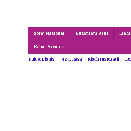
Lewati
ke
konten
Sorot Nasional
Nusantara Kini
Linta
Kabar Arena
Duit & Bisnis
Jagat Rasa
Kisah Inspiratif
Le