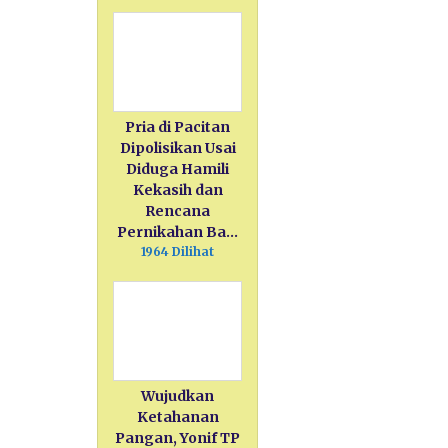
Pria di Pacitan
Dipolisikan Usai
Diduga Hamili
Kekasih dan
Rencana
Pernikahan Ba…
1964 Dilihat
Wujudkan
Ketahanan
Pangan, Yonif TP