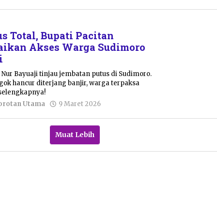
Putro
Primanto
s Total, Bupati Pacitan
baikan Akses Warga Sudimoro
i
 Nur Bayuaji tinjau jembatan putus di Sudimoro.
ok hancur diterjang banjir, warga terpaksa
selengkapnya!
oleh
orotan Utama
9 Maret 2026
Pacitanku
Muat Lebih