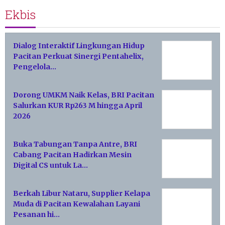
Ekbis
Dialog Interaktif Lingkungan Hidup
Pacitan Perkuat Sinergi Pentahelix,
Pengelola…
Dorong UMKM Naik Kelas, BRI Pacitan
Salurkan KUR Rp263 M hingga April
2026
Buka Tabungan Tanpa Antre, BRI
Cabang Pacitan Hadirkan Mesin
Digital CS untuk La…
Berkah Libur Nataru, Supplier Kelapa
Muda di Pacitan Kewalahan Layani
Pesanan hi…