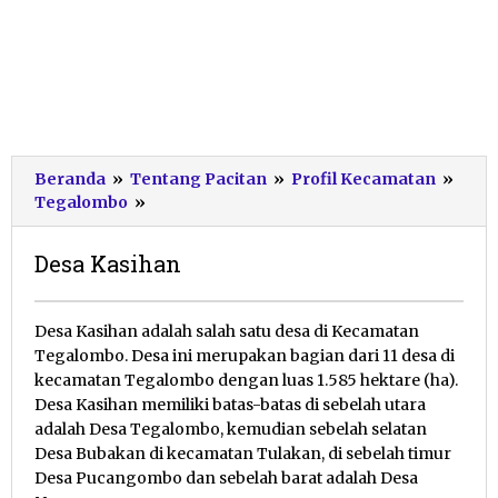
Beranda
»
Tentang Pacitan
»
Profil Kecamatan
»
Desa
Tegalombo
»
Kasihan
Desa Kasihan
17
Desa Kasihan adalah salah satu desa di Kecamatan
Oktober
Tegalombo. Desa ini merupakan bagian dari 11 desa di
2019
kecamatan Tegalombo dengan luas 1.585 hektare (ha).
oleh
Desa Kasihan memiliki batas-batas di sebelah utara
Dwi
Purnawan
adalah Desa Tegalombo, kemudian sebelah selatan
Desa Bubakan di kecamatan Tulakan, di sebelah timur
Desa Pucangombo dan sebelah barat adalah Desa