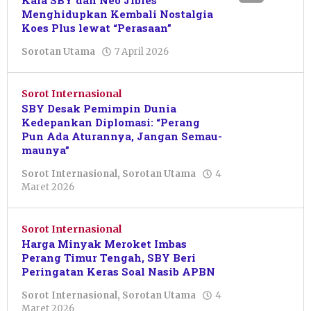
Kala SBY dan Neo Jibles
Menghidupkan Kembali Nostalgia
Koes Plus lewat “Perasaan”
oleh
Sorotan Utama
7 April 2026
Resi
Wulandari
Sorot Internasional
SBY Desak Pemimpin Dunia
Kedepankan Diplomasi: “Perang
Pun Ada Aturannya, Jangan Semau-
maunya”
Sorot Internasional
,
Sorotan Utama
4
oleh
Maret 2026
Pacitanku
Sorot Internasional
Harga Minyak Meroket Imbas
Perang Timur Tengah, SBY Beri
Peringatan Keras Soal Nasib APBN
Sorot Internasional
,
Sorotan Utama
4
oleh
Maret 2026