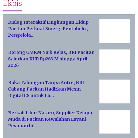
Ekbis
Dialog Interaktif Lingkungan Hidup
Pacitan Perkuat Sinergi Pentahelix,
Pengelola…
Dorong UMKM Naik Kelas, BRI Pacitan
Salurkan KUR Rp263 M hingga April
2026
Buka Tabungan Tanpa Antre, BRI
Cabang Pacitan Hadirkan Mesin
Digital CS untuk La…
Berkah Libur Nataru, Supplier Kelapa
Muda di Pacitan Kewalahan Layani
Pesanan hi…