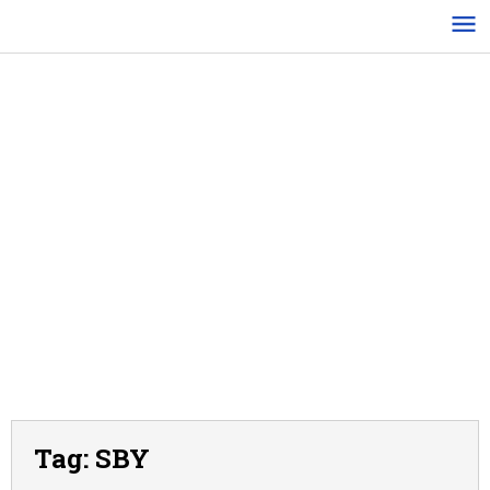
Lewati
ke
konten
Tag:
SBY