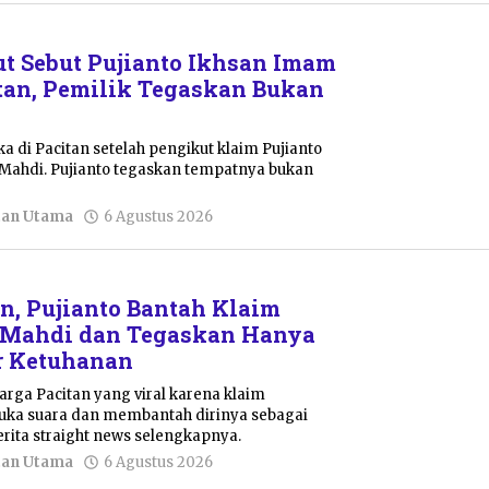
Shalahuddin
t Sebut Pujianto Ikhsan Imam
tan, Pemilik Tegaskan Bukan
a di Pacitan setelah pengikut klaim Pujianto
Mahdi. Pujianto tegaskan tempatnya bukan
oleh
tan Utama
6 Agustus 2026
Sulthan
Shalahuddin
an, Pujianto Bantah Klaim
 Mahdi dan Tegaskan Hanya
r Ketuhanan
warga Pacitan yang viral karena klaim
buka suara dan membantah dirinya sebagai
rita straight news selengkapnya.
oleh
tan Utama
6 Agustus 2026
Sulthan