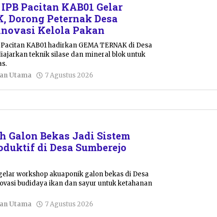
IPB Pacitan KAB01 Gelar
 Dorong Peternak Desa
inovasi Kelola Pakan
 Pacitan KAB01 hadirkan GEMA TERNAK di Desa
iajarkan teknik silase dan mineral blok untuk
as.
oleh
tan Utama
7 Agustus 2026
Sulthan
Shalahuddin
 Galon Bekas Jadi Sistem
duktif di Desa Sumberejo
elar workshop akuaponik galon bekas di Desa
novasi budidaya ikan dan sayur untuk ketahanan
oleh
tan Utama
7 Agustus 2026
Sulthan