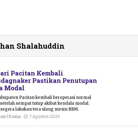
than Shalahuddin
ri Pacitan Kembali
isdagnaker Pastikan Penutupan
la Modal
abupaten Pacitan kembali beroperasi normal
setelah sempat tutup akibat kendala modal.
 segera lakukan tera ulang mesin BBM.
oleh
tan Utama
7 Agustus 2026
Sulthan
Shalahuddin