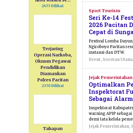
Ikon Wisata Se…
2473 Dilihat
Sport Tourism
Seri Ke-14 Fe
2026 Pacitan D
Cepat di Sung
Festival Lomba Dayung
Ngiroboyo Pacitan res
Terjaring
instansi dan DTW.
Operasi Narkoba,
Event
,
Sorotan Utam
Oknum Pegawai
Pendidikan
Diamankan
Jejak Pemerintahan
Polres Pacitan
Optimalkan Pe
2370 Dilihat
Inspektorat F
Sebagai Alarm
Inspektorat Kabupate
warning APIP sebagai 
demi tata kelola peme
Jejak Pemerintahan
,
Tahapan