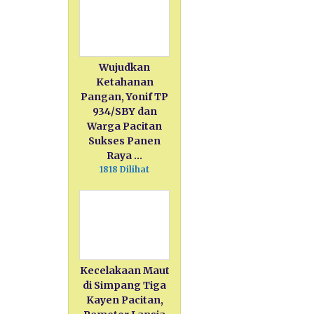
Wujudkan
Ketahanan
Pangan, Yonif TP
934/SBY dan
Warga Pacitan
Sukses Panen
Raya …
1818 Dilihat
Kecelakaan Maut
di Simpang Tiga
Kayen Pacitan,