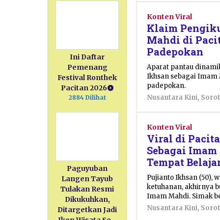
Konten Viral
Klaim Pengiku
Mahdi di Paci
Padepokan
Ini Daftar
Aparat pantau dinamik
Pemenang
Ikhsan sebagai Imam 
Festival Ronthek
padepokan.
Pacitan 2026
Nusantara Kini
,
Soro
2884 Dilihat
Konten Viral
Viral di Pacit
Sebagai Imam
Tempat Belaja
Paguyuban
Pujianto Ikhsan (50), 
Langen Tayub
ketuhanan, akhirnya 
Tulakan Resmi
Imam Mahdi. Simak be
Dikukuhkan,
Nusantara Kini
,
Soro
Ditargetkan Jadi