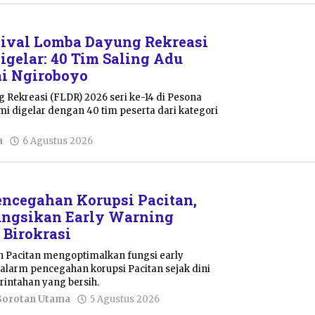
Shalahuddin
stival Lomba Dayung Rekreasi
igelar: 40 Tim Saling Adu
ai Ngiroboyo
 Rekreasi (FLDR) 2026 seri ke-14 di Pesona
mi digelar dengan 40 tim peserta dari kategori
oleh
a
6 Agustus 2026
Sulthan
Shalahuddin
ncegahan Korupsi Pacitan,
ungsikan Early Warning
 Birokrasi
n Pacitan mengoptimalkan fungsi early
alarm pencegahan korupsi Pacitan sejak dini
rintahan yang bersih.
oleh
Sorotan Utama
5 Agustus 2026
Sulthan