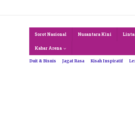
Lewati
ke
konten
Sorot Nasional
Nusantara Kini
Linta
Kabar Arena
Duit & Bisnis
Jagat Rasa
Kisah Inspiratif
Le