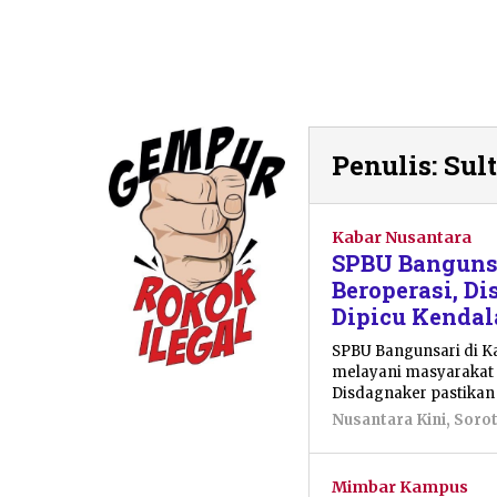
Penulis:
Sul
Kabar Nusantara
SPBU Bangunsa
Beroperasi, D
Dipicu Kenda
SPBU Bangunsari di K
melayani masyarakat 
Disdagnaker pastikan
Nusantara Kini
,
Soro
Mimbar Kampus