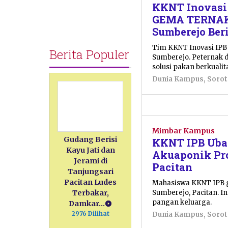
KKNT Inovasi 
GEMA TERNAK,
Sumberejo Ber
Tim KKNT Inovasi IPB
Berita Populer
Sumberejo. Peternak d
solusi pakan berkualit
Dunia Kampus
,
Soro
Mimbar Kampus
Gudang Berisi
KKNT IPB Ubah
Kayu Jati dan
Akuaponik Pro
Jerami di
Pacitan
Tanjungsari
Pacitan Ludes
Mahasiswa KKNT IPB g
Sumberejo, Pacitan. I
Terbakar,
pangan keluarga.
Damkar…
2976 Dilihat
Dunia Kampus
,
Soro