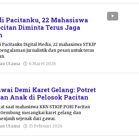
Azizah
i Pacitanku, 22 Mahasiswa
citan Diminta Terus Jaga
h
i Pacitanku Digital Media, 22 mahasiswa STKIP
 pengalaman jurnalistik dan pesan untuk terus
an.
oleh
tan Utama
6 Maret 2026
Lurin
Enggar
Chintia
wai Demi Karet Gelang: Potret
nan Anak di Pelosok Pacitan
at saat mahasiswa KKN STKIP PGRI Pacitan
1 Gembong merangkai karet gelang dan
menjauh sejenak dari gawai.
oleh
tan Utama
15 Februari 2026
Resi
Wulandari