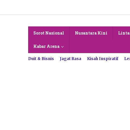
Lewati
ke
konten
Sorot Nasional
Nusantara Kini
Linta
Kabar Arena
Duit & Bisnis
Jagat Rasa
Kisah Inspiratif
Le