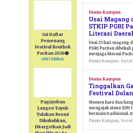
Dunia Kampus
Usai Magang d
STKIP PGRI Pa
Literasi Daera
Ini Daftar
Pemenang
Usai 25 hari magang d
Festival Ronthek
PGRI Pacitan dibekali
Pacitan 2026
menjaga literasi Pacit
2883 Dilihat
Dunia Kampus
,
Soro
Dunia Kampus
Tinggalkan Ga
Festival Dola
Paguyuban
Momen haru dan hang
mengajak siswa SDN 
Langen Tayub
bermain tradisional, 
Tulakan Resmi
Dikukuhkan,
Dunia Kampus
,
Soro
Ditargetkan Jadi