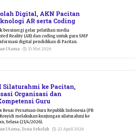
lah Digital, AKN Pacitan
eknologi AR serta Coding
k bersinergi gelar pelatihan media
ed Reality (AR) dan coding untuk guru SMP
ormasi digital pendidikan di Pacitan.
oleh
tan Utama
15 Mei 2026
Sulthan
Shalahuddin
 Silaturahmi ke Pacitan,
isasi Organisasi dan
Kompetensi Guru
Besar Persatuan Guru Republik Indonesia (PB
ah Rosyidi melakukan kunjungan silaturahmi ke
n, Selasa (21/4/2026).
oleh
tan Utama
,
Zona Sekolah
22 April 2026
Nur