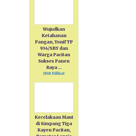
Wujudkan
Ketahanan
Pangan, Yonif TP
934/SBY dan
Warga Pacitan
Sukses Panen
Raya …
1818 Dilihat
Kecelakaan Maut
di Simpang Tiga
Kayen Pacitan,