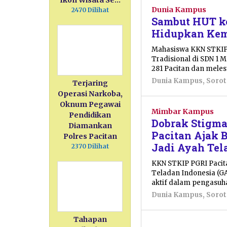
Ikon Wisata Se…
Dunia Kampus
2470 Dilihat
Sambut HUT ke
Hidupkan Kemb
Mahasiswa KKN STKIP 
Tradisional di SDN 1 
281 Pacitan dan meles
Dunia Kampus
,
Soro
Terjaring
Operasi Narkoba,
Oknum Pegawai
Mimbar Kampus
Pendidikan
Dobrak Stigma
Diamankan
Pacitan Ajak
Polres Pacitan
Jadi Ayah Tel
2370 Dilihat
KKN STKIP PGRI Pacita
Teladan Indonesia (GA
aktif dalam pengasuh
Dunia Kampus
,
Soro
Tahapan