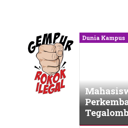
Dunia Kampus
Mahasis
Perkemba
Tegalomb