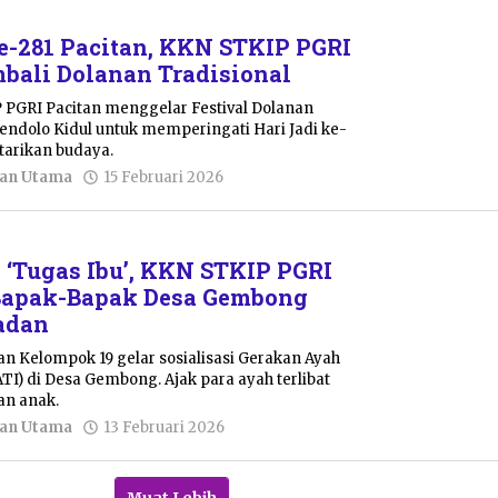
-281 Pacitan, KKN STKIP PGRI
ali Dolanan Tradisional
PGRI Pacitan menggelar Festival Dolanan
Mendolo Kidul untuk memperingati Hari Jadi ke-
tarikan budaya.
oleh
tan Utama
15 Februari 2026
Ayu
Dian
Aji
Lestari
 ‘Tugas Ibu’, KKN STKIP PGRI
 Bapak-Bapak Desa Gembong
adan
n Kelompok 19 gelar sosialisasi Gerakan Ayah
TI) di Desa Gembong. Ajak para ayah terlibat
an anak.
oleh
tan Utama
13 Februari 2026
Resi
Wulandari