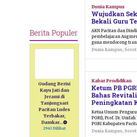
Dunia
Kampus
Dunia Kampus
,
Sorotan
Wujudkan Seko
Utama
Bekali Guru T
2
Berita Populer
AKN Pacitan dan Dindi
Agustus
pembelajaran Augment
2026
guna mendorong transf
oleh
Dunia Kampus
,
Soro
Sulthan
Shalahuddin
Kabar Pendidikan
Gudang Berisi
Ketum PB PGRI
Kayu Jati dan
Bahas Revital
Jerami di
Peningkatan 
Tanjungsari
Pacitan Ludes
Ketua Umum Pengurus 
Terbakar,
PGRI), Prof. Dr. Unif
Damkar…
PGRI Kabupaten Pacita
2963 Dilihat
Dunia Kampus
,
Soro