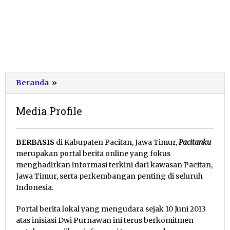
Media
Beranda
»
Profile
Media Profile
20
BERBASIS
di Kabupaten Pacitan, Jawa Timur,
Pacitanku
Januari
merupakan portal berita online yang fokus
2012
menghadirkan informasi terkini dari kawasan Pacitan,
oleh
Jawa Timur, serta perkembangan penting di seluruh
Pacitanku
Indonesia.
Portal berita lokal yang mengudara sejak 10 Juni 2013
atas inisiasi Dwi Purnawan ini terus berkomitmen