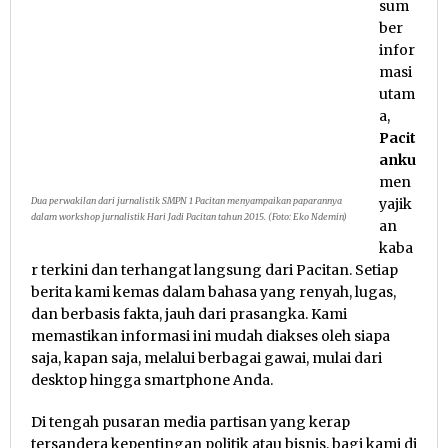
sum
ber
infor
masi
utam
a,
Pacit
anku
men
Dua perwakilan dari jurnalistik SMPN 1 Pacitan menyampaikan paparannya
yajik
dalam workshop jurnalistik Hari Jadi Pacitan tahun 2015. (Foto: Eko Ndemin)
an
kaba
r terkini dan terhangat langsung dari Pacitan. Setiap
berita kami kemas dalam bahasa yang renyah, lugas,
dan berbasis fakta, jauh dari prasangka. Kami
memastikan informasi ini mudah diakses oleh siapa
saja, kapan saja, melalui berbagai gawai, mulai dari
desktop hingga smartphone Anda.
Di tengah pusaran media partisan yang kerap
tersandera kepentingan politik atau bisnis, bagi kami di