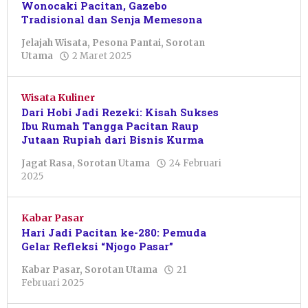
Wonocaki Pacitan, Gazebo
Tradisional dan Senja Memesona
Jelajah Wisata
,
Pesona Pantai
,
Sorotan
oleh
Utama
2 Maret 2025
Febriani
Cahyaningtias
Wisata Kuliner
Dari Hobi Jadi Rezeki: Kisah Sukses
Ibu Rumah Tangga Pacitan Raup
Jutaan Rupiah dari Bisnis Kurma
Jagat Rasa
,
Sorotan Utama
24 Februari
oleh
2025
Arina
Sabila
Kabar Pasar
Hari Jadi Pacitan ke-280: Pemuda
Gelar Refleksi “Njogo Pasar”
Kabar Pasar
,
Sorotan Utama
21
oleh
Februari 2025
Dyah
Ayu