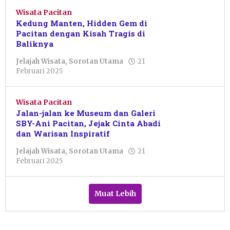
Razeka
Wisata Pacitan
Asmarasanti
Kedung Manten, Hidden Gem di
Pacitan dengan Kisah Tragis di
Baliknya
Jelajah Wisata
,
Sorotan Utama
21
oleh
Februari 2025
Yunanda
Septi
Avidza
Wisata Pacitan
Jalan-jalan ke Museum dan Galeri
SBY-Ani Pacitan, Jejak Cinta Abadi
dan Warisan Inspiratif
Jelajah Wisata
,
Sorotan Utama
21
oleh
Februari 2025
Marsha
Salsabilla
Muat Lebih