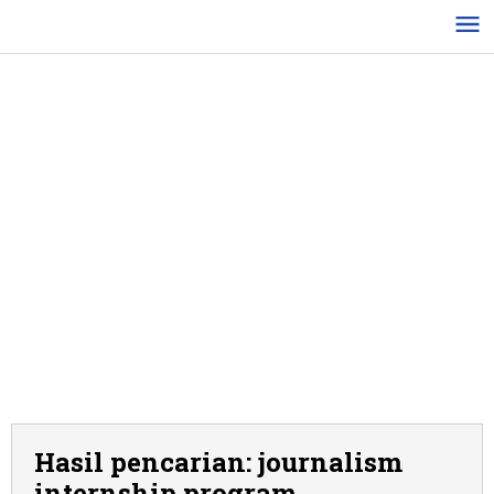
Lewati
ke
konten
Hasil pencarian: journalism
internship program