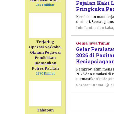
Ikon Wisata Se…
Pejalan Kaki 
2473 Dilihat
Pringkuku Pa
Kecelakaan maut terja
dini hari. Seorang lan
Info Lantas dan Laka
Terjaring
Gema Jawa Timur
Operasi Narkoba,
Gelar Peralat
Oknum Pegawai
2026 di Pacit
Pendidikan
Kesiapsiagaan
Diamankan
Polres Pacitan
Pemprov Jatim mengg
2370 Dilihat
2026 dan simulasi di Pa
memastikan kesiapsia
Sorotan Utama
21
Tahapan