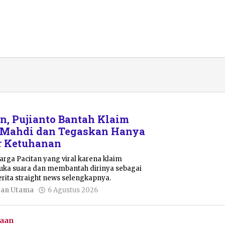
an, Pujianto Bantah Klaim
 Mahdi dan Tegaskan Hanya
r Ketuhanan
warga Pacitan yang viral karena klaim
buka suara dan membantah dirinya sebagai
rita straight news selengkapnya.
oleh
tan Utama
6 Agustus 2026
Sulthan
Shalahuddin
aan