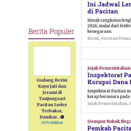
Ini Jadwal L
di Pacitan
Simak rangkaian leng
2026, mulai dari fest
Berita Populer
kenegaraan.
Event
,
Sorotan Utam
Jejak Pemerintahan
Inspektorat P
Gudang Berisi
Korupsi Dana 
Kayu Jati dan
Inspektorat Pacitan 
Jerami di
kerap bermuara pada 
Tanjungsari
Jejak Pemerintahan
,
Pacitan Ludes
Terbakar,
Damkar…
Gempur Rokok Ilega
2975 Dilihat
Pemkab Pacit