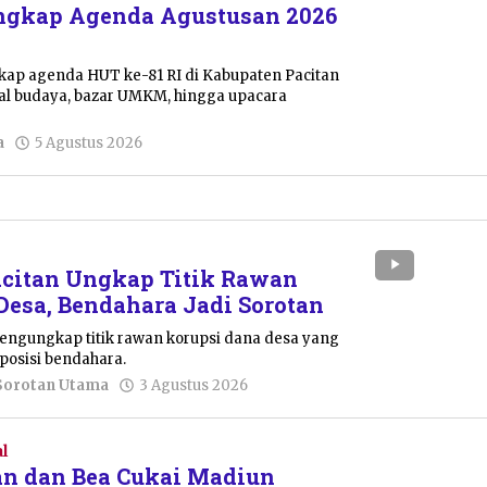
engkap Agenda Agustusan 2026
kap agenda HUT ke-81 RI di Kabupaten Pacitan
ival budaya, bazar UMKM, hingga upacara
oleh
a
5 Agustus 2026
Pacitanku
acitan Ungkap Titik Rawan
Desa, Bendahara Jadi Sorotan
mengungkap titik rawan korupsi dana desa yang
posisi bendahara.
oleh
Sorotan Utama
3 Agustus 2026
Pacitanku
l
an dan Bea Cukai Madiun