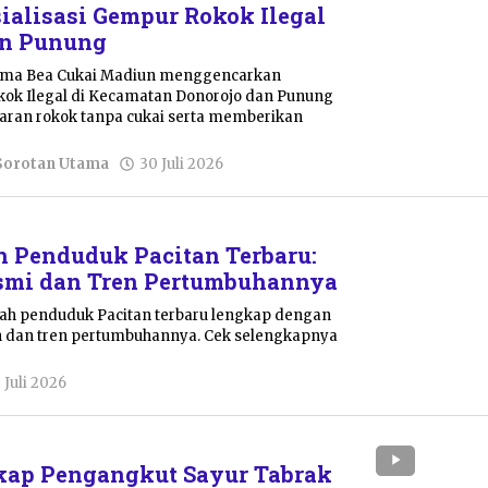
ialisasi Gempur Rokok Ilegal
an Punung
ama Bea Cukai Madiun menggencarkan
okok Ilegal di Kecamatan Donorojo dan Punung
ran rokok tanpa cukai serta memberikan
oleh
Sorotan Utama
30 Juli 2026
Julian
Tondo
 Penduduk Pacitan Terbaru:
smi dan Tren Pertumbuhannya
ah penduduk Pacitan terbaru lengkap dengan
n dan tren pertumbuhannya. Cek selengkapnya
oleh
 Juli 2026
Pacitanku
kap Pengangkut Sayur Tabrak