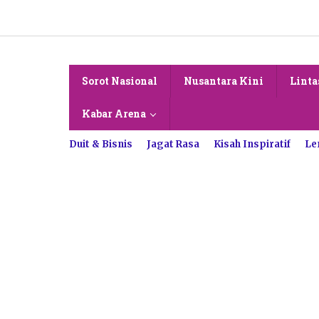
Lewati
ke
konten
Sorot Nasional
Nusantara Kini
Linta
Kabar Arena
Duit & Bisnis
Jagat Rasa
Kisah Inspiratif
Le