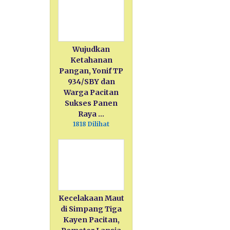
Wujudkan
Ketahanan
Pangan, Yonif TP
934/SBY dan
Warga Pacitan
Sukses Panen
Raya …
1818 Dilihat
Kecelakaan Maut
di Simpang Tiga
Kayen Pacitan,