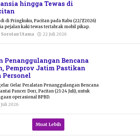
Lansia hingga Tewas di
citan
di di Pringkuku, Pacitan pada Rabu (22/7/2026)
sia pejalan kaki tewas tertabrak mobil pikap.
oleh
,
Sorotan Utama
22 Juli 2026
Sulthan
Shalahuddin
an Penanggulangan Bencana
an, Pemprov Jatim Pastikan
 Personel
elar Gelar Peralatan Penanggulangan Bencana
ntai Pancer Dorr, Pacitan (21-24 Juli), untuk
gaan operasional BPBD.
oleh
 Juli 2026
Putro
Primanto
Muat Lebih