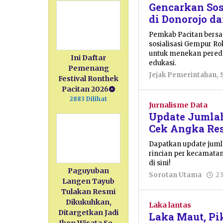
Gencarkan Sos
di Donorojo d
Pemkab Pacitan bers
sosialisasi Gempur R
untuk menekan pereda
Ini Daftar
edukasi.
Pemenang
Jejak Pemerintahan
,
Festival Ronthek
Pacitan 2026
2883 Dilihat
Jurnalisme Data
Update Jumlah
Cek Angka Re
Dapatkan update juml
rincian per kecamata
di sini!
Paguyuban
Sorotan Utama
23
Langen Tayub
Tulakan Resmi
Dikukuhkan,
Laka lantas
Ditargetkan Jadi
Laka Maut, Pi