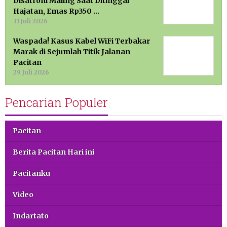
Disatroni Maling Saat Ditinggal
Hajatan, Emas Rp350 …
31 Juli 2026
Waspada! Kasus Kabel WiFi Terbakar
Marak di Sejumlah Titik Jalanan
Pacitan
29 Juli 2026
Pencarian Populer
Pacitan
Berita Pacitan Hari ini
Pacitanku
Video
Indartato