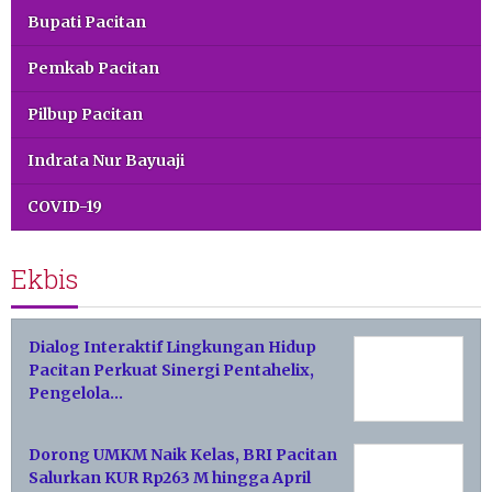
Bupati Pacitan
Pemkab Pacitan
Pilbup Pacitan
Indrata Nur Bayuaji
COVID-19
Ekbis
Dialog Interaktif Lingkungan Hidup
Pacitan Perkuat Sinergi Pentahelix,
Pengelola…
Dorong UMKM Naik Kelas, BRI Pacitan
Salurkan KUR Rp263 M hingga April