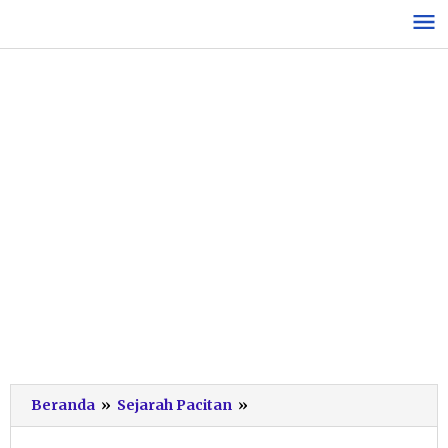
Lewati
ke
konten
Asal
Beranda
»
Sejarah Pacitan
»
nama
Pacitan