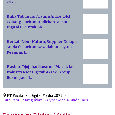
2026
Buka Tabungan Tanpa Antre, BRI
Cabang Pacitan Hadirkan Mesin
Digital CS untuk La…
Berkah Libur Nataru, Supplier Kelapa
Muda di Pacitan Kewalahan Layani
Pesanan hi…
Hashim Djojohadikusumo Masuk ke
Industri Aset Digital: Arsari Group
Resmi Jadi P…
© PT Pacitanku Digital Media 2023
Tata Cara Pasang Iklan
Cyber Media Guidelines