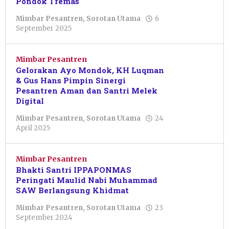
Pondok Tremas
Mimbar Pesantren
,
Sorotan Utama
6
oleh
September 2025
Pacitanku
Mimbar Pesantren
Gelorakan Ayo Mondok, KH Luqman
& Gus Hans Pimpin Sinergi
Pesantren Aman dan Santri Melek
Digital
Mimbar Pesantren
,
Sorotan Utama
24
oleh
April 2025
Dwi
Purnawan
Mimbar Pesantren
Bhakti Santri IPPAPONMAS
Peringati Maulid Nabi Muhammad
SAW Berlangsung Khidmat
Mimbar Pesantren
,
Sorotan Utama
23
oleh
September 2024
Nur