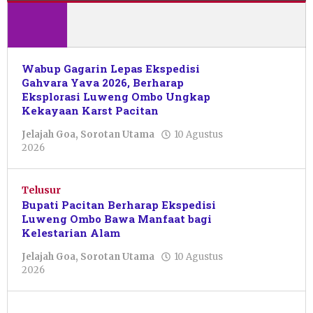
Pacitanku
Wabup Gagarin Lepas Ekspedisi
Gahvara Yava 2026, Berharap
Eksplorasi Luweng Ombo Ungkap
Kekayaan Karst Pacitan
Jelajah Goa
,
Sorotan Utama
10 Agustus
oleh
2026
Pacitanku
Telusur
Bupati Pacitan Berharap Ekspedisi
Luweng Ombo Bawa Manfaat bagi
Kelestarian Alam
Jelajah Goa
,
Sorotan Utama
10 Agustus
oleh
2026
Pacitanku