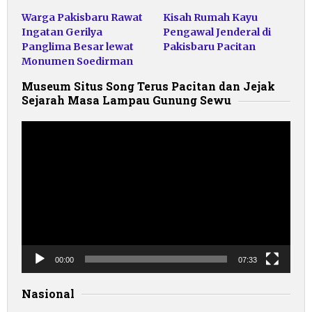
Warga Pakisbaru Rawat
Kisah Rumah Kayu
Ingatan Gerilya
Pengawal Jenderal di
Panglima Besar lewat
Pakisbaru Pacitan
Monumen Soedirman
Museum Situs Song Terus Pacitan dan Jejak
Sejarah Masa Lampau Gunung Sewu
Pemutar
Video
00:00
07:33
Nasional