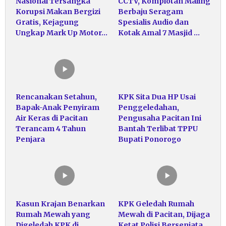
Nasional Tersangka
CCTV, Komplotan Maling
Korupsi Makan Bergizi
Berbaju Seragam
Gratis, Kejagung
Spesialis Audio dan
Ungkap Mark Up Motor…
Kotak Amal 7 Masjid …
Rencanakan Setahun,
KPK Sita Dua HP Usai
Bapak-Anak Penyiram
Penggeledahan,
Air Keras di Pacitan
Pengusaha Pacitan Ini
Terancam 4 Tahun
Bantah Terlibat TPPU
Penjara
Bupati Ponorogo
Kasun Krajan Benarkan
KPK Geledah Rumah
Rumah Mewah yang
Mewah di Pacitan, Dijaga
Digeledah KPK di
Ketat Polisi Bersenjata