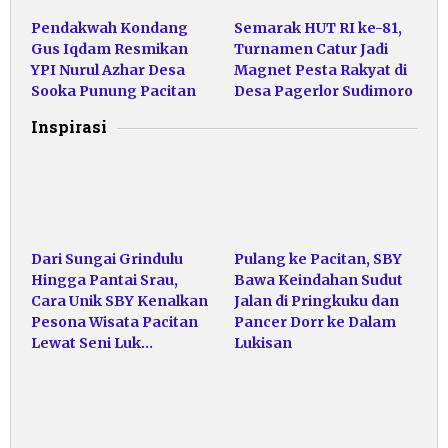
Pendakwah Kondang
Semarak HUT RI ke-81,
Gus Iqdam Resmikan
Turnamen Catur Jadi
YPI Nurul Azhar Desa
Magnet Pesta Rakyat di
Sooka Punung Pacitan
Desa Pagerlor Sudimoro
Inspirasi
Dari Sungai Grindulu
Pulang ke Pacitan, SBY
Hingga Pantai Srau,
Bawa Keindahan Sudut
Cara Unik SBY Kenalkan
Jalan di Pringkuku dan
Pesona Wisata Pacitan
Pancer Dorr ke Dalam
Lewat Seni Luk…
Lukisan