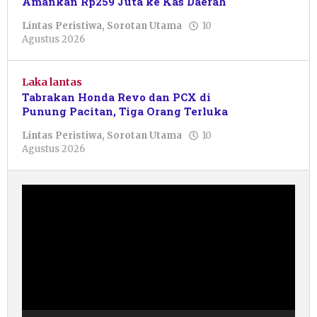
Amankan Rp259 Juta ke Kas Daerah
Lintas Peristiwa
,
Sorotan Utama
10
oleh
Agustus 2026
Sulthan
Shalahuddin
Laka lantas
Tabrakan Honda Revo dan PCX di
Punung Pacitan, Tiga Orang Terluka
Lintas Peristiwa
,
Sorotan Utama
10
oleh
Agustus 2026
Sulthan
Shalahuddin
Pemutar
Video