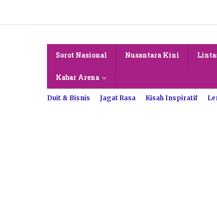
Lewati
ke
konten
Sorot Nasional
Nusantara Kini
Linta
Kabar Arena
Duit & Bisnis
Jagat Rasa
Kisah Inspiratif
Le