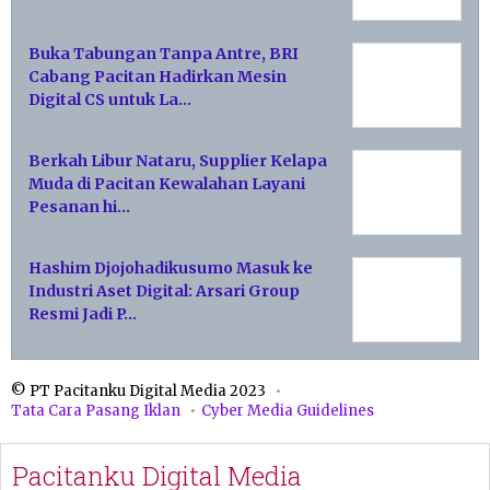
Buka Tabungan Tanpa Antre, BRI
Cabang Pacitan Hadirkan Mesin
Digital CS untuk La…
Berkah Libur Nataru, Supplier Kelapa
Muda di Pacitan Kewalahan Layani
Pesanan hi…
Hashim Djojohadikusumo Masuk ke
Industri Aset Digital: Arsari Group
Resmi Jadi P…
© PT Pacitanku Digital Media 2023
Tata Cara Pasang Iklan
Cyber Media Guidelines
Pacitanku Digital Media