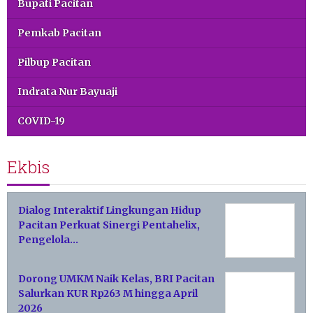
Bupati Pacitan
Pemkab Pacitan
Pilbup Pacitan
Indrata Nur Bayuaji
COVID-19
Ekbis
Dialog Interaktif Lingkungan Hidup
Pacitan Perkuat Sinergi Pentahelix,
Pengelola…
Dorong UMKM Naik Kelas, BRI Pacitan
Salurkan KUR Rp263 M hingga April
2026