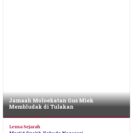
Gema
Nusantara
,
Jejak
Budaya
,
Lensa
Sejarah
,
Sorotan
Utama
23
Jamaah Moloekatan Gus Miek
Mei
Membludak di Tulakan
2026
oleh
Sulthan
Shalahuddin
Lensa Sejarah