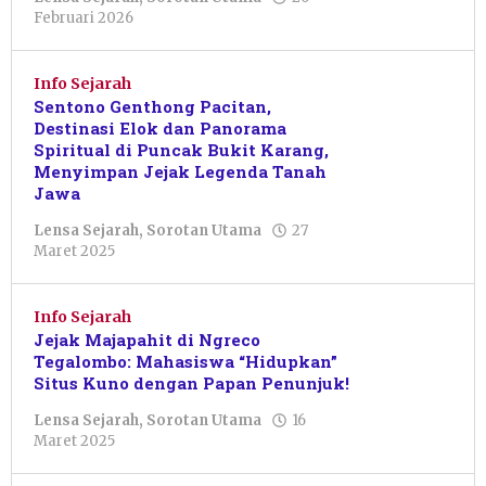
oleh
Februari 2026
Intanvalentina
Saputri
Info Sejarah
Sentono Genthong Pacitan,
Destinasi Elok dan Panorama
Spiritual di Puncak Bukit Karang,
Menyimpan Jejak Legenda Tanah
Jawa
Lensa Sejarah
,
Sorotan Utama
27
oleh
Maret 2025
Resi
Wulandari
Info Sejarah
Jejak Majapahit di Ngreco
Tegalombo: Mahasiswa “Hidupkan”
Situs Kuno dengan Papan Penunjuk!
Lensa Sejarah
,
Sorotan Utama
16
oleh
Maret 2025
Resi
Wulandari