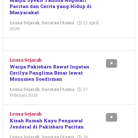
Masjid Syekh Yahuda Nogosari
Pacitan dan Cerita yang Hidup di
Masyarakat
Lensa Sejarah
,
Sorotan Utama
22 April
oleh
2026
Nur
Azizah
Lensa Sejarah
Warga Pakisbaru Rawat Ingatan
Gerilya Panglima Besar lewat
Monumen Soedirman
Lensa Sejarah
,
Sorotan Utama
27
oleh
Februari 2026
Ceisya
Salsabilla
Naqiya
Lensa Sejarah
Calisa
Kisah Rumah Kayu Pengawal
Jenderal di Pakisbaru Pacitan
Lensa Sejarah
,
Sorotan Utama
26