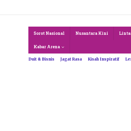
Lewati
ke
konten
Sorot Nasional
Nusantara Kini
Linta
Kabar Arena
Duit & Bisnis
Jagat Rasa
Kisah Inspiratif
Le