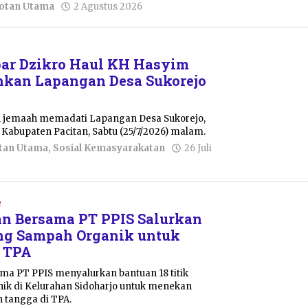
oleh
otan Utama
2 Agustus 2026
Nur
Azizah
bar Dzikro Haul KH Hasyim
hkan Lapangan Desa Sukorejo
n jemaah memadati Lapangan Desa Sukorejo,
Kabupaten Pacitan, Sabtu (25/7/2026) malam.
tan Utama
,
Sosial Kemasyarakatan
26 Juli
e
n Bersama PT PPIS Salurkan
ng Sampah Organik untuk
 TPA
ma PT PPIS menyalurkan bantuan 18 titik
k di Kelurahan Sidoharjo untuk menekan
 tangga di TPA.