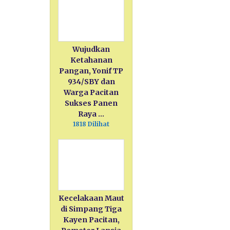
Wujudkan
Ketahanan
Pangan, Yonif TP
934/SBY dan
Warga Pacitan
Sukses Panen
Raya …
1818 Dilihat
Kecelakaan Maut
di Simpang Tiga
Kayen Pacitan,