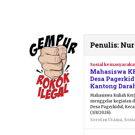
Penulis:
Nur
Sosial kemasyaraka
Mahasiswa KK
Desa Pagerkid
Kantong Dara
Mahasiswa Kuliah Ker
menggelar kegiatan do
Desa Pagerkidul, Kec
(3/8/2026).
Sorotan Utama
,
Sosi