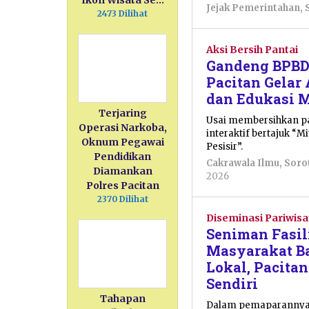
Ikon Wisata Se…
Jejak Pemerintahan
,
2473 Dilihat
Aksi Bersih Pantai
Gandeng BPBD 
Pacitan Gelar 
dan Edukasi M
Terjaring
Usai membersihkan pa
Operasi Narkoba,
interaktif bertajuk “
Oknum Pegawai
Pesisir”.
Pendidikan
Cakrawala Ilmu
,
Soro
Diamankan
oleh
2026
Polres Pacitan
Nur
2370 Dilihat
Azizah
Diseminasi Pariwisa
Seniman Fasil
Masyarakat Ba
Lokal, Pacita
Sendiri
Tahapan
Dalam pemaparannya,