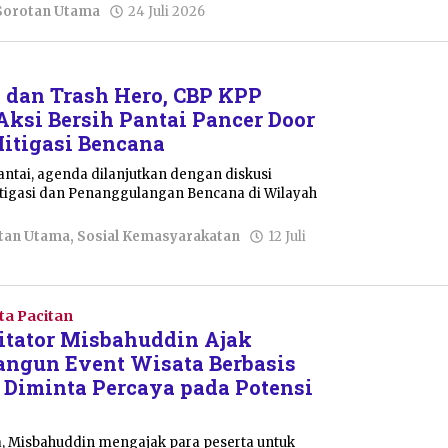
oleh
Sorotan Utama
24 Juli 2026
Nur
Azizah
dan Trash Hero, CBP KPP
Aksi Bersih Pantai Pancer Door
itigasi Bencana
ntai, agenda dilanjutkan dengan diskusi
Mitigasi dan Penanggulangan Bencana di Wilayah
tan Utama
,
Sosial Kemasyarakatan
12 Juli
ta Pacitan
itator Misbahuddin Ajak
ngun Event Wisata Berbasis
n Diminta Percaya pada Potensi
 Misbahuddin mengajak para peserta untuk