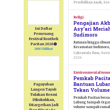
Pendidikan Anak
,
Sor
Religi
Pengajian Ak
Asy’ari Meria
Ini Daftar
Sudimoro
Pemenang
Festival Ronthek
Ratusan hingga ribua
Pacitan 2026
Kecamatan Sudimoro, 
2883 Dilihat
Cakrawala Ilmu
,
Soro
oleh
2026
Nur
Azizah
Environmental issu
Pemkab Pacita
Bantuan Luba
Paguyuban
Tekan Volume
Langen Tayub
Tulakan Resmi
Pemkab Pacitan bersa
Dikukuhkan,
Lubang Sampah Organi
Ditargetkan Jadi
volume sampah rumah