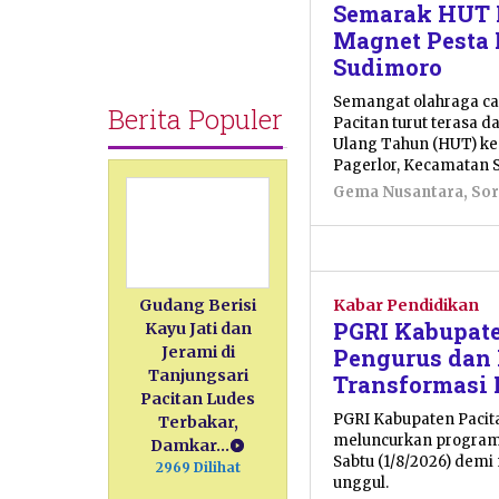
Semarak HUT R
Magnet Pesta 
Sudimoro
Semangat olahraga ca
Berita Populer
Pacitan turut terasa
Ulang Tahun (HUT) ke-
Pagerlor, Kecamatan 
Gema Nusantara
,
Sor
Kabar Pendidikan
Gudang Berisi
PGRI Kabupat
Kayu Jati dan
Jerami di
Pengurus dan
Tanjungsari
Transformasi
Pacitan Ludes
PGRI Kabupaten Paci
Terbakar,
meluncurkan program
Damkar…
Sabtu (1/8/2026) dem
2969 Dilihat
unggul.