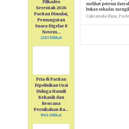
Pilkades
melihat potensi daerah
Serentak 2026
bukan sekadar mengik
Pacitan Dimulai,
Cakrawala Ilmu
,
Parl
Pemungutan
Suara Digelar 8
Novem…
2283 Dilihat
Pria di Pacitan
Dipolisikan Usai
Diduga Hamili
Kekasih dan
Rencana
Pernikahan Ba…
1966 Dilihat