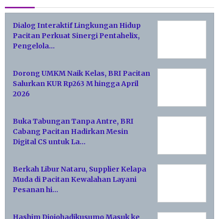
Dialog Interaktif Lingkungan Hidup
Pacitan Perkuat Sinergi Pentahelix,
Pengelola…
Dorong UMKM Naik Kelas, BRI Pacitan
Salurkan KUR Rp263 M hingga April
2026
Buka Tabungan Tanpa Antre, BRI
Cabang Pacitan Hadirkan Mesin
Digital CS untuk La…
Berkah Libur Nataru, Supplier Kelapa
Muda di Pacitan Kewalahan Layani
Pesanan hi…
Hashim Djojohadikusumo Masuk ke