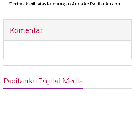
Terima kasih atas kunjungan Anda ke Pacitanku.com.
Komentar
Pacitanku Digital Media