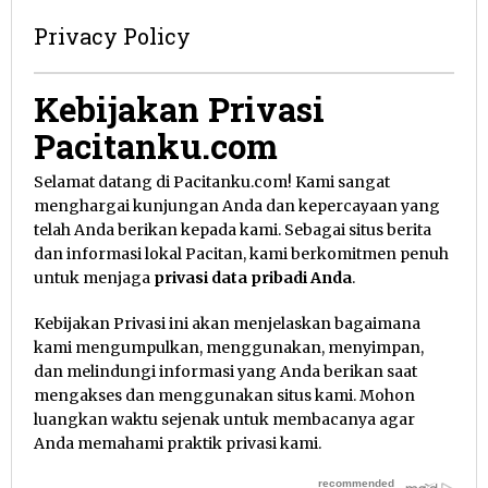
Privacy Policy
25
Kebijakan Privasi
Mei
Pacitanku.com
2025
oleh
Pacitanku
Selamat datang di Pacitanku.com! Kami sangat
menghargai kunjungan Anda dan kepercayaan yang
telah Anda berikan kepada kami. Sebagai situs berita
dan informasi lokal Pacitan, kami berkomitmen penuh
untuk menjaga
privasi data pribadi Anda
.
Kebijakan Privasi ini akan menjelaskan bagaimana
kami mengumpulkan, menggunakan, menyimpan,
dan melindungi informasi yang Anda berikan saat
mengakses dan menggunakan situs kami. Mohon
luangkan waktu sejenak untuk membacanya agar
Anda memahami praktik privasi kami.