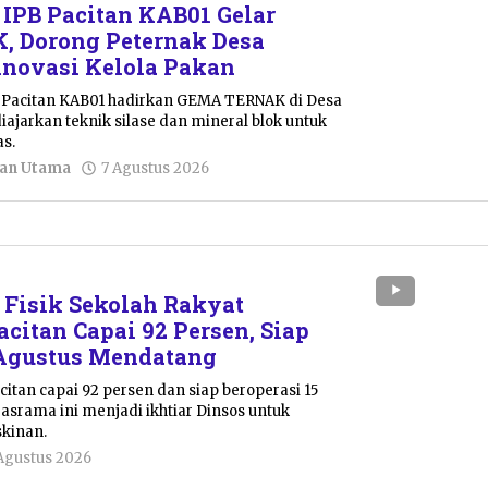
IPB Pacitan KAB01 Gelar
 Dorong Peternak Desa
inovasi Kelola Pakan
 Pacitan KAB01 hadirkan GEMA TERNAK di Desa
iajarkan teknik silase dan mineral blok untuk
as.
oleh
tan Utama
7 Agustus 2026
Sulthan
Shalahuddin
Fisik Sekolah Rakyat
acitan Capai 92 Persen, Siap
 Agustus Mendatang
tan capai 92 persen dan siap beroperasi 15
 asrama ini menjadi ikhtiar Dinsos untuk
kinan.
oleh
Agustus 2026
Putro