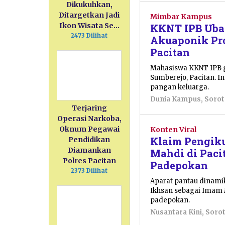
Dikukuhkan,
Ditargetkan Jadi
Mimbar Kampus
Ikon Wisata Se…
KKNT IPB Ubah
2473 Dilihat
Akuaponik Pro
Pacitan
Mahasiswa KKNT IPB g
Sumberejo, Pacitan. I
pangan keluarga.
Dunia Kampus
,
Soro
Terjaring
Operasi Narkoba,
Oknum Pegawai
Konten Viral
Klaim Pengiku
Pendidikan
Diamankan
Mahdi di Paci
Polres Pacitan
Padepokan
2373 Dilihat
Aparat pantau dinamik
Ikhsan sebagai Imam 
padepokan.
Nusantara Kini
,
Soro