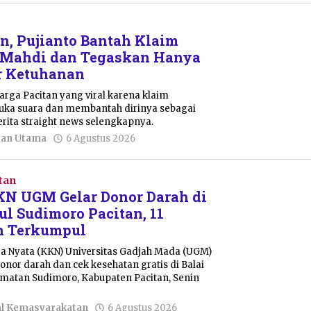
Shalahuddin
an, Pujianto Bantah Klaim
 Mahdi dan Tegaskan Hanya
r Ketuhanan
warga Pacitan yang viral karena klaim
buka suara dan membantah dirinya sebagai
rita straight news selengkapnya.
oleh
tan Utama
6 Agustus 2026
Sulthan
Shalahuddin
tan
N UGM Gelar Donor Darah di
ul Sudimoro Pacitan, 11
h Terkumpul
ja Nyata (KKN) Universitas Gadjah Mada (UGM)
nor darah dan cek kesehatan gratis di Balai
amatan Sudimoro, Kabupaten Pacitan, Senin
oleh
al Kemasyarakatan
6 Agustus 2026