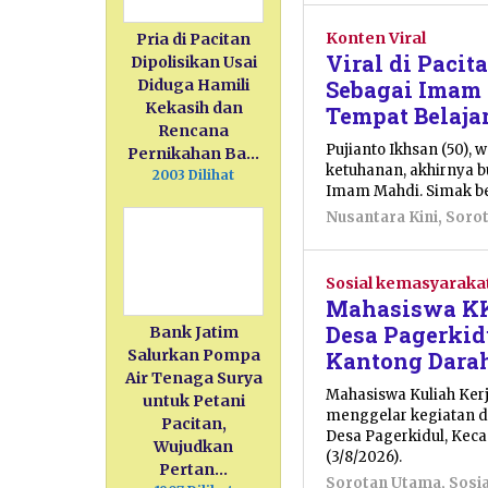
Konten Viral
Pria di Pacitan
Viral di Pacit
Dipolisikan Usai
Sebagai Imam
Diduga Hamili
Kekasih dan
Tempat Belaja
Rencana
Pujianto Ikhsan (50), 
Pernikahan Ba…
ketuhanan, akhirnya 
2003 Dilihat
Imam Mahdi. Simak be
Nusantara Kini
,
Soro
Sosial kemasyaraka
Mahasiswa KK
Desa Pagerkid
Bank Jatim
Salurkan Pompa
Kantong Dara
Air Tenaga Surya
Mahasiswa Kuliah Ker
untuk Petani
menggelar kegiatan do
Pacitan,
Desa Pagerkidul, Kec
Wujudkan
(3/8/2026).
Pertan…
Sorotan Utama
,
Sosi