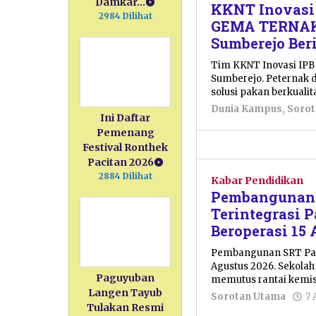
Damkar…
KKNT Inovasi 
2984 Dilihat
GEMA TERNAK,
Sumberejo Ber
Tim KKNT Inovasi IPB
Sumberejo. Peternak d
solusi pakan berkualit
Dunia Kampus
,
Soro
Ini Daftar
Pemenang
Festival Ronthek
Pacitan 2026
2884 Dilihat
Kabar Pendidikan
Pembangunan 
Terintegrasi P
Beroperasi 15
Pembangunan SRT Paci
Agustus 2026. Sekolah
Paguyuban
memutus rantai kemis
Langen Tayub
Sorotan Utama
7 
Tulakan Resmi