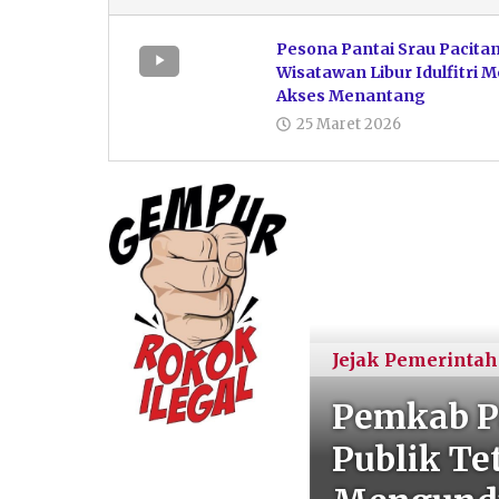
Pesona Pantai Srau Pacita
Wisatawan Libur Idulfitri M
Akses Menantang
25 Maret 2026
Jejak Pemerinta
ma Forkopimda
Pemkab P
nembak di
Publik T