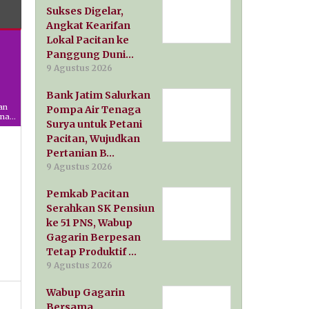
Panggung Dunia
Sukses Digelar,
Angkat Kearifan
Lokal Pacitan ke
Panggung Duni…
9 Agustus 2026
Bank Jatim Salurkan
an
Pompa Air Tenaga
anan
Surya untuk Petani
Pacitan, Wujudkan
Pertanian B…
9 Agustus 2026
Pemkab Pacitan
Serahkan SK Pensiun
ke 51 PNS, Wabup
Gagarin Berpesan
Tetap Produktif …
9 Agustus 2026
Wabup Gagarin
Bersama