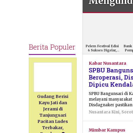
an
Mengundu
Berita Populer
Pelem Festival Edisi
Bank 
6 Sukses Digelar,
Pomp
Angkat
Pacitanku
Kabar Nusantara
SPBU Bangunsa
Beroperasi, D
Dipicu Kenda
SPBU Bangunsari di K
Gudang Berisi
melayani masyarakat 
Kayu Jati dan
Disdagnaker pastikan
Jerami di
Nusantara Kini
,
Soro
Tanjungsari
Pacitan Ludes
Terbakar,
Mimbar Kampus