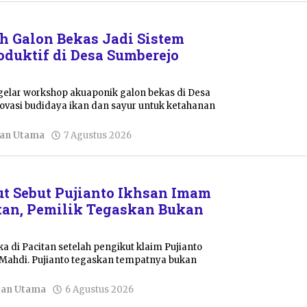
Primanto
 Galon Bekas Jadi Sistem
duktif di Desa Sumberejo
elar workshop akuaponik galon bekas di Desa
novasi budidaya ikan dan sayur untuk ketahanan
oleh
tan Utama
7 Agustus 2026
Sulthan
Shalahuddin
t Sebut Pujianto Ikhsan Imam
tan, Pemilik Tegaskan Bukan
a di Pacitan setelah pengikut klaim Pujianto
Mahdi. Pujianto tegaskan tempatnya bukan
oleh
tan Utama
6 Agustus 2026
Sulthan