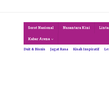
Lewati
ke
konten
Sorot Nasional
Nusantara Kini
Linta
Kabar Arena
Duit & Bisnis
Jagat Rasa
Kisah Inspiratif
Le