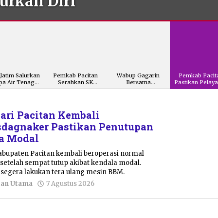
rkan Diri
Jatim Salurkan
Pemkab Pacitan
Wabup Gagarin
Pemkab Pacit
a Air Tenaga
Serahkan SK
Bersama
Pastikan Pelay
Surya un
Pensiun ke 51 PNS,
Forkopimda Jajal
Publik Teta
Ketang
ri Pacitan Kembali
isdagnaker Pastikan Penutupan
la Modal
abupaten Pacitan kembali beroperasi normal
setelah sempat tutup akibat kendala modal.
 segera lakukan tera ulang mesin BBM.
oleh
tan Utama
7 Agustus 2026
Sulthan
Shalahuddin