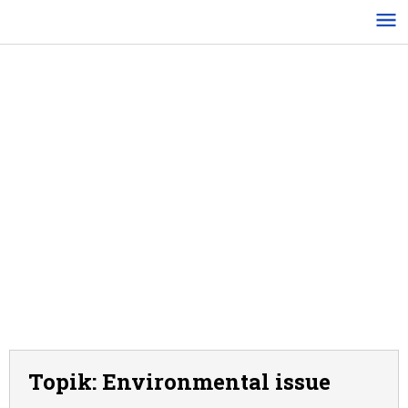
Lewati
ke
konten
Topik:
Environmental issue