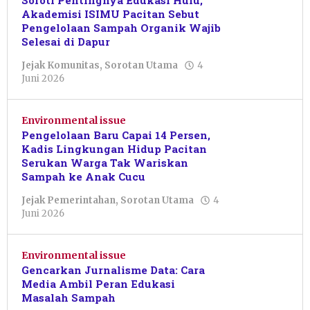
Soroti Pentingnya Edukasi Hulu,
Akademisi ISIMU Pacitan Sebut
Pengelolaan Sampah Organik Wajib
Selesai di Dapur
Jejak Komunitas
,
Sorotan Utama
4
oleh
Juni 2026
Nur
Azizah
Environmental issue
Pengelolaan Baru Capai 14 Persen,
Kadis Lingkungan Hidup Pacitan
Serukan Warga Tak Wariskan
Sampah ke Anak Cucu
Jejak Pemerintahan
,
Sorotan Utama
4
oleh
Juni 2026
Nur
Azizah
Environmental issue
Gencarkan Jurnalisme Data: Cara
Media Ambil Peran Edukasi
Masalah Sampah