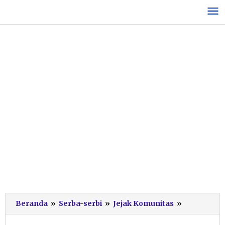
Lewati
ke
konten
Gencarkan
Beranda
»
Serba-serbi
»
Jejak Komunitas
»
Jurnalisme
Data: