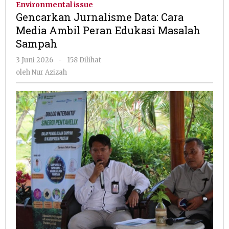
Environmental issue
Cara
Gencarkan Jurnalisme Data: Cara
Media
Media Ambil Peran Edukasi Masalah
Ambil
Sampah
Peran
Edukasi
oleh
3 Juni 2026
-
158 Dilihat
Masalah
Nur
oleh
Nur Azizah
Sampah
Azizah