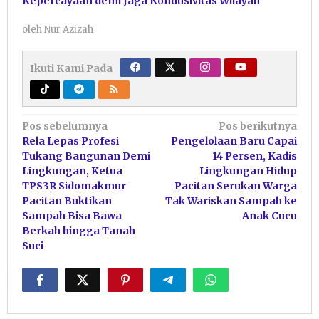
Kepercayaan demi Jaga Kondusivitas Wilayah
oleh
Nur Azizah
Ikuti Kami Pada
Navigasi
Pos sebelumnya
Pos berikutnya
Rela Lepas Profesi
Pengelolaan Baru Capai
pos
Tukang Bangunan Demi
14 Persen, Kadis
Lingkungan, Ketua
Lingkungan Hidup
TPS3R Sidomakmur
Pacitan Serukan Warga
Pacitan Buktikan
Tak Wariskan Sampah ke
Sampah Bisa Bawa
Anak Cucu
Berkah hingga Tanah
Suci