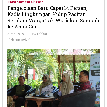
Environmental issue
14
Pengelolaan Baru Capai 14 Persen,
Persen,
Kadis Lingkungan Hidup Pacitan
Kadis
Serukan Warga Tak Wariskan Sampah
Lingkungan
Hidup
ke Anak Cucu
Pacitan
oleh
4 Juni 2026
-
162 Dilihat
Serukan
Nur
Warga
oleh
Nur Azizah
Azizah
Tak
Wariskan
Sampah
ke
Anak
Cucu