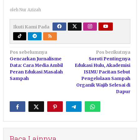
oleh
Nur Azizah
Ikuti Kami Pada
Navigasi
Pos sebelumnya
Pos berikutnya
Gencarkan Jurnalisme
Soroti Pentingnya
pos
Data: Cara Media Ambil
Edukasi Hulu, Akademisi
Peran Edukasi Masalah
ISIMU Pacitan Sebut
Sampah
Pengelolaan Sampah
Organik Wajib Selesai di
Dapur
Baca Lainnya