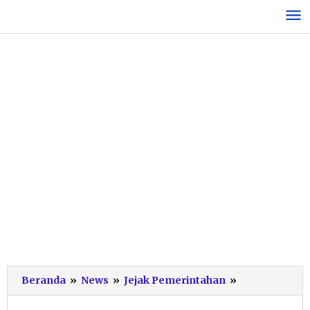
Lewati
ke
konten
Pengelolaan
Beranda
»
News
»
Jejak Pemerintahan
»
Baru
Capai