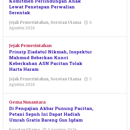
Komitmen Perlindungan Anak
Lewat Penetapan Perwalian
Serentak
Jejak Pemerintahan
,
Sorotan Utama
6
oleh
Agustus 2026
Pacitanku
Jejak Pemerintahan
Prinsip Ziadatul Nikmah, Inspektur
Mahmud Beberkan Kunci
Keberkahan ASN Pacitan Tolak
Harta Haram
Jejak Pemerintahan
,
Sorotan Utama
5
oleh
Agustus 2026
Pacitanku
Gema Nusantara
Di Pengajian Akbar Punung Pacitan,
Petani Sepuh Ini Dapat Hadiah
Umrah Gratis Bareng Gus Iqdam
oleh
Sorotan Utama
5 Agustus 2026