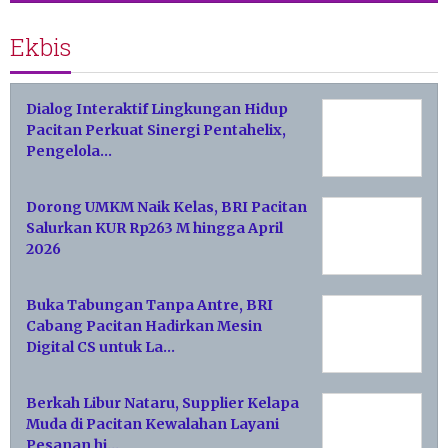
Ekbis
Dialog Interaktif Lingkungan Hidup
Pacitan Perkuat Sinergi Pentahelix,
Pengelola…
Dorong UMKM Naik Kelas, BRI Pacitan
Salurkan KUR Rp263 M hingga April
2026
Buka Tabungan Tanpa Antre, BRI
Cabang Pacitan Hadirkan Mesin
Digital CS untuk La…
Berkah Libur Nataru, Supplier Kelapa
Muda di Pacitan Kewalahan Layani
Pesanan hi…