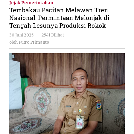
Jejak Pemerintahan
Tren
Tembakau Pacitan Melawan Tren
Nasional:
Nasional: Permintaan Melonjak di
Permintaan
Tengah Lesunya Produksi Rokok
Melonjak
di
oleh
30 Juni 2025
-
2541 Dilihat
Tengah
Putro
oleh
Putro Primanto
Lesunya
Primanto
Produksi
Rokok