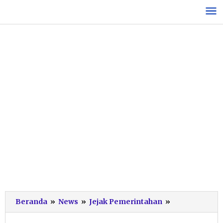
Lewati
ke
konten
Tembakau
Beranda
»
News
»
Jejak Pemerintahan
»
Pacitan
Melawan