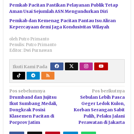
Pemkab Pacitan Pastikan Pelayanan Publik Tetap
Aman Usai Sejumlah ASN Mengundurkan Diri
Pemkab dan Kemenag Pacitan Pantau Isu Aliran
Kepercayaan demi Jaga Kondusivitas Wilayah
oleh
Putro Primanto
Penulis: Putro Primanto
Editor: Dwi Purnawan
Ikuti Kami Pada
Navigasi
Pos sebelumnya
Pos berikutnya
Drumband dan Jujitsu
Sebulan Lebih Pasca
pos
Ikut Sumbang Medali,
Geger Ledok Kulon,
Dongkrak Posisi
Korban Serangan Sabit
Klasemen Pacitan di
Pulih, Pelaku Jalani
Porprov Jatim
Perawatan di Jakarta