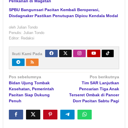
Perikanan di Magetan
SPBU Bangunsari Pacitan Kembali Beroperasi,
Disdagnaker Pastikan Penutupan Dipicu Kendala Modal
oleh
Julian Tondo
Penulis: Julian Tondo
Editor: Redaksi
Ikuti Kami Pada
Navigasi
Pos sebelumnya
Pos berikutnya
Bidan Ujung Tombak
Tim SAR Lanjutkan
pos
Kesehatan, Pemerintah
Pencarian Tiga Anak
Pacitan Siap Dukung
Terseret Ombak di Pancer
Penuh
Dorr Pacitan Sabtu Pagi