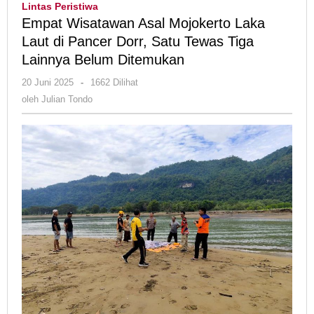
Lintas Peristiwa
Mojokerto
Empat Wisatawan Asal Mojokerto Laka
Laka
Laut di Pancer Dorr, Satu Tewas Tiga
Laut
Lainnya Belum Ditemukan
di
Pancer
oleh
20 Juni 2025
-
1662 Dilihat
Dorr,
Julian
oleh
Julian Tondo
Satu
Tondo
Tewas
Tiga
Lainnya
Belum
Ditemukan