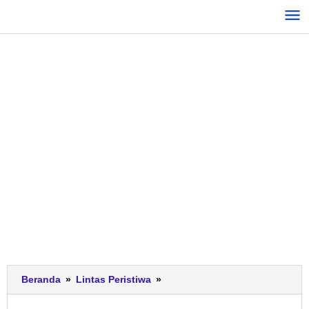
Lewati
ke
konten
Empat
Beranda
»
Lintas Peristiwa
»
Wisatawan
Asal