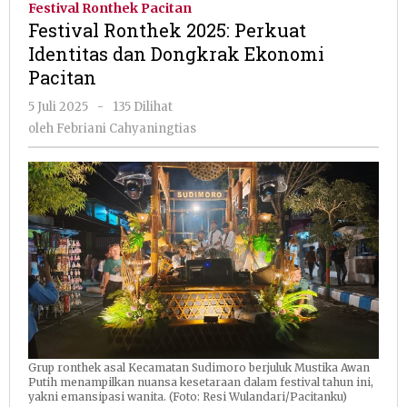
Festival Ronthek Pacitan
Perkuat
Festival Ronthek 2025: Perkuat
Identitas
Identitas dan Dongkrak Ekonomi
dan
Pacitan
Dongkrak
Ekonomi
oleh
5 Juli 2025
-
135 Dilihat
Pacitan
Febriani
oleh
Febriani Cahyaningtias
Cahyaningtias
Grup ronthek asal Kecamatan Sudimoro berjuluk Mustika Awan
Putih menampilkan nuansa kesetaraan dalam festival tahun ini,
yakni emansipasi wanita. (Foto: Resi Wulandari/Pacitanku)