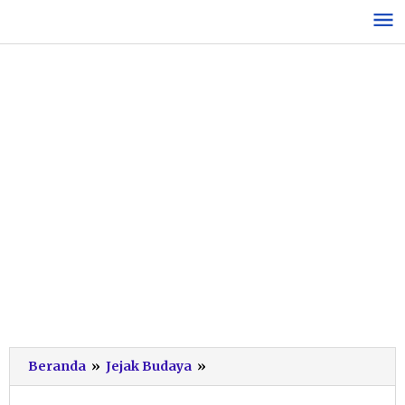
Lewati
ke
konten
Festival
Beranda
»
Jejak Budaya
»
Ronthek
2025: