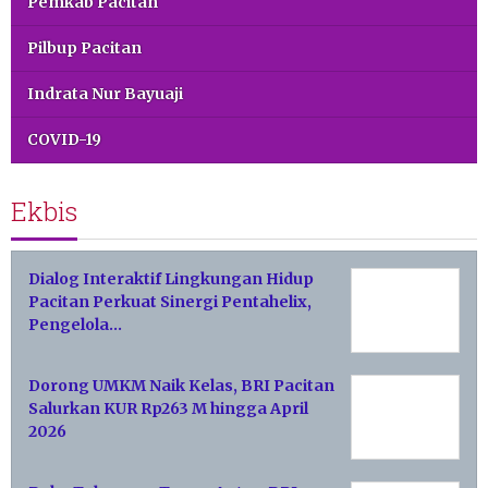
Pemkab Pacitan
Pilbup Pacitan
Indrata Nur Bayuaji
COVID-19
Ekbis
Dialog Interaktif Lingkungan Hidup
Pacitan Perkuat Sinergi Pentahelix,
Pengelola…
Dorong UMKM Naik Kelas, BRI Pacitan
Salurkan KUR Rp263 M hingga April
2026