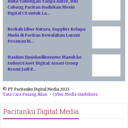
Buka Tabungan Tanpa Antre, BRI
Cabang Pacitan Hadirkan Mesin
Digital CS untuk La…
Berkah Libur Nataru, Supplier Kelapa
Muda di Pacitan Kewalahan Layani
Pesanan hi…
Hashim Djojohadikusumo Masuk ke
Industri Aset Digital: Arsari Group
Resmi Jadi P…
© PT Pacitanku Digital Media 2023
Tata Cara Pasang Iklan
Cyber Media Guidelines
Pacitanku Digital Media