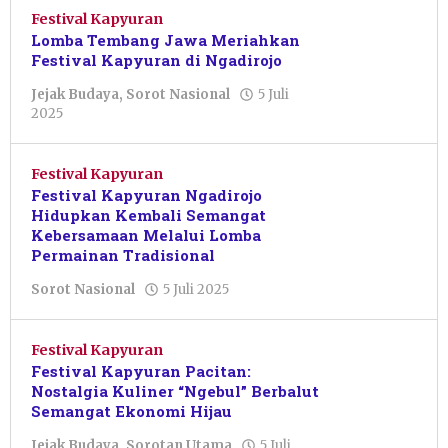
Festival Kapyuran
Lomba Tembang Jawa Meriahkan
Festival Kapyuran di Ngadirojo
Jejak Budaya
,
Sorot Nasional
5 Juli
oleh
2025
Febriani
Cahyaningtias
Festival Kapyuran
Festival Kapyuran Ngadirojo
Hidupkan Kembali Semangat
Kebersamaan Melalui Lomba
Permainan Tradisional
oleh
Sorot Nasional
5 Juli 2025
Febriani
Cahyaningtias
Festival Kapyuran
Festival Kapyuran Pacitan:
Nostalgia Kuliner “Ngebul” Berbalut
Semangat Ekonomi Hijau
Jejak Budaya
,
Sorotan Utama
5 Juli