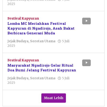
oleh
2025
Febriani
Cahyaningtias
Festival Kapyuran
Lomba MC Meriahkan Festival
Kapyuran di Ngadirojo, Asah Bakat
Berbicara Generasi Muda
Jejak Budaya
,
Sorotan Utama
5 Juli
oleh
2025
Resi
Wulandari
Festival Kapyuran
Masyarakat Ngadirojo Gelar Ritual
Doa Bumi Jelang Festival Kapyuran
Jejak Budaya
,
Sorotan Utama
5 Juli
oleh
2025
Resi
Wulandari
Muat Lebih