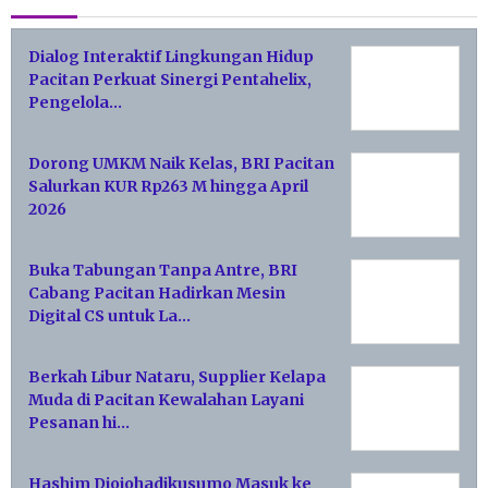
Dialog Interaktif Lingkungan Hidup
Pacitan Perkuat Sinergi Pentahelix,
Pengelola…
Dorong UMKM Naik Kelas, BRI Pacitan
Salurkan KUR Rp263 M hingga April
2026
Buka Tabungan Tanpa Antre, BRI
Cabang Pacitan Hadirkan Mesin
Digital CS untuk La…
Berkah Libur Nataru, Supplier Kelapa
Muda di Pacitan Kewalahan Layani
Pesanan hi…
Hashim Djojohadikusumo Masuk ke