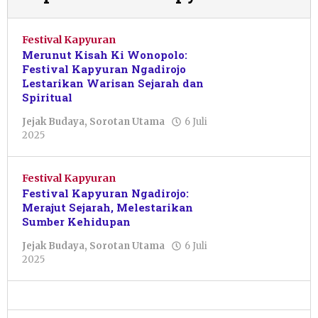
Festival Kapyuran
Merunut Kisah Ki Wonopolo:
Festival Kapyuran Ngadirojo
Lestarikan Warisan Sejarah dan
Spiritual
Jejak Budaya
,
Sorotan Utama
6 Juli
oleh
2025
Resi
Wulandari
Festival Kapyuran
Festival Kapyuran Ngadirojo:
Merajut Sejarah, Melestarikan
Sumber Kehidupan
Jejak Budaya
,
Sorotan Utama
6 Juli
oleh
2025
Febriani
Cahyaningtias