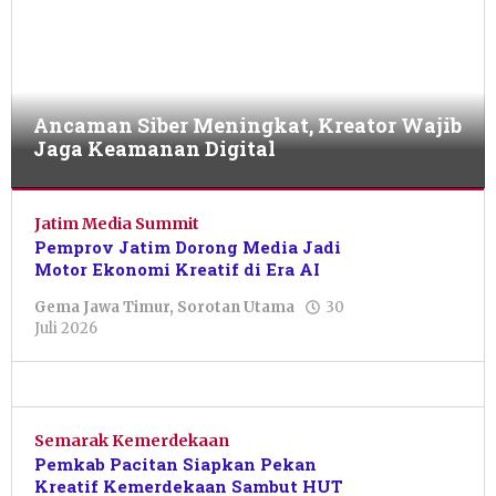
Ancaman Siber Meningkat, Kreator Wajib
Jaga Keamanan Digital
Gema
Jawa
Jatim Media Summit
Timur
,
Pemprov Jatim Dorong Media Jadi
Sorotan
Motor Ekonomi Kreatif di Era AI
Utama
Gema Jawa Timur
,
Sorotan Utama
30
oleh
30
Juli 2026
Dwi
Juli
Purnawan
2026
oleh
Pacitanku
Semarak Kemerdekaan
Pemkab Pacitan Siapkan Pekan
Kreatif Kemerdekaan Sambut HUT