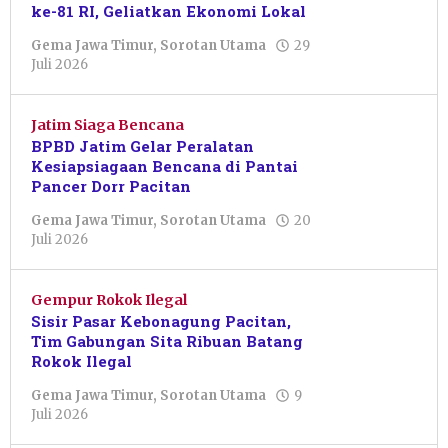
ke-81 RI, Geliatkan Ekonomi Lokal
Gema Jawa Timur
,
Sorotan Utama
29
oleh
Juli 2026
Putro
Primanto
Jatim Siaga Bencana
BPBD Jatim Gelar Peralatan
Kesiapsiagaan Bencana di Pantai
Pancer Dorr Pacitan
Gema Jawa Timur
,
Sorotan Utama
20
oleh
Juli 2026
Putro
Primanto
Gempur Rokok Ilegal
Sisir Pasar Kebonagung Pacitan,
Tim Gabungan Sita Ribuan Batang
Rokok Ilegal
Gema Jawa Timur
,
Sorotan Utama
9
oleh
Juli 2026
Julian