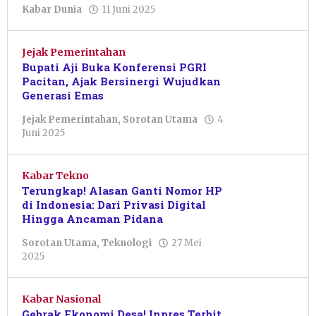
oleh
Kabar Dunia
11 Juni 2025
Pacitanku
Jejak Pemerintahan
Bupati Aji Buka Konferensi PGRI
Pacitan, Ajak Bersinergi Wujudkan
Generasi Emas
Jejak Pemerintahan
,
Sorotan Utama
4
oleh
Juni 2025
Pacitanku
Kabar Tekno
Terungkap! Alasan Ganti Nomor HP
di Indonesia: Dari Privasi Digital
Hingga Ancaman Pidana
Sorotan Utama
,
Teknologi
27 Mei
oleh
2025
Dwi
Purnawan
Kabar Nasional
Gebrak Ekonomi Desa! Inpres Terbit,