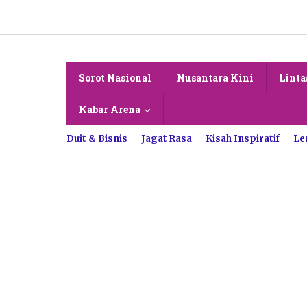
Lewati
ke
konten
Sorot Nasional
Nusantara Kini
Linta
Kabar Arena
Duit & Bisnis
Jagat Rasa
Kisah Inspiratif
Le