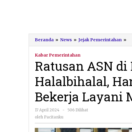
R
Beranda
»
News
»
Jejak Pemerintahan
»
A
di
Kabar Pemerintahan
Pa
Ratusan ASN di 
Ge
Ha
Halalbihalal, H
H
S
Bi
Bekerja Layani 
Be
La
M
oleh
17 April 2024
-
506 Dilihat
Pacitanku
oleh
Pacitanku