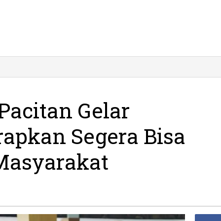
atusan
SN
citan
Pacitan Gelar
lar
lalbihalal,
arapkan Segera Bisa
arapkan
egera
sa
Masyarakat
kerja
yani
asyarakat