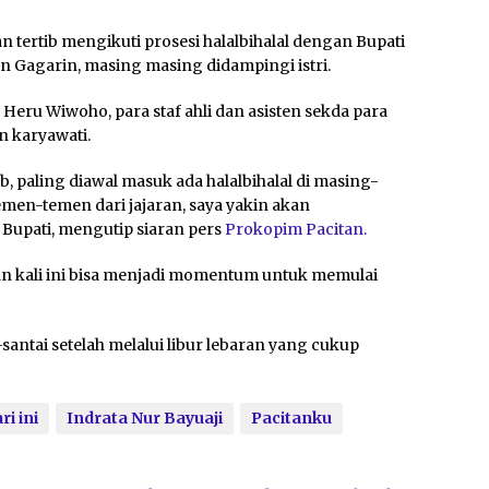
tertib mengikuti prosesi halalbihalal dengan Bupati
tan Gagarin, masing masing didampingi istri.
 Heru Wiwoho, para staf ahli dan asisten sekda para
n karyawati.
ib, paling diawal masuk ada halalbihalal di masing-
temen-temen dari jajaran, saya yakin akan
 Bupati, mengutip siaran pers
Prokopim Pacitan.
ran kali ini bisa menjadi momentum untuk memulai
santai setelah melalui libur lebaran yang cukup
i ini
Indrata Nur Bayuaji
Pacitanku