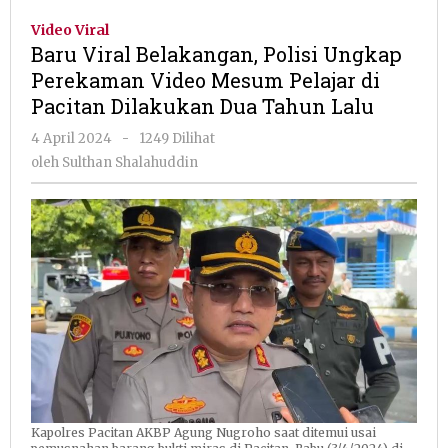
Belakangan,
Video Viral
Polisi
Baru Viral Belakangan, Polisi Ungkap
Ungkap
Perekaman Video Mesum Pelajar di
Perekaman
Pacitan Dilakukan Dua Tahun Lalu
Video
Mesum
oleh
4 April 2024
-
1249 Dilihat
Pelajar
Sulthan
oleh
Sulthan Shalahuddin
di
Shalahuddin
Pacitan
Dilakukan
Dua
Tahun
Lalu
Kapolres Pacitan AKBP Agung Nugroho saat ditemui usai