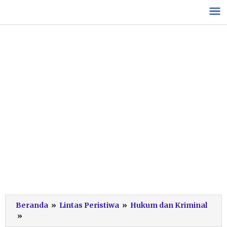
Lewati
ke
konten
Beranda
»
Lintas Peristiwa
»
Hukum dan Kriminal
Baru
»
Viral