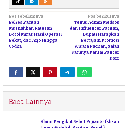
Navigasi
Pos sebelumnya
Pos berikutnya
Polres Pacitan
Temui Admin Medsos
pos
Musnahkan Ratusan
dan Influencer Pacitan,
Botol Miras Hasil Operasi
Bupati Harapkan
Pekat, dari Arjo Hingga
Pertajam Promosi
Vodka
Wisata Pacitan, Salah
Satunya Pantai Pancer
Dorr
Baca Lainnya
Klaim Pengikut Sebut Pujianto Ikhsan
Imam Mahdi di Pacitan, Pemilik