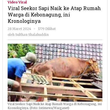
Video Viral
Naik
Viral Seekor Sapi Naik ke Atap Rumah
ke
Warga di Kebonagung, ini
Atap
Kronologinya
Rumah
Warga
oleh
28 Maret 2024
-
1779 Dilihat
di
Sulthan
oleh
Sulthan Shalahuddin
Kebonagung,
Shalahuddin
ini
Kronologinya
Viral Seekor Sapi Naik ke Atap Rumah Warga di Kebonagung, ini
Kronologinya. (Foto: Istimewa/Warganet)