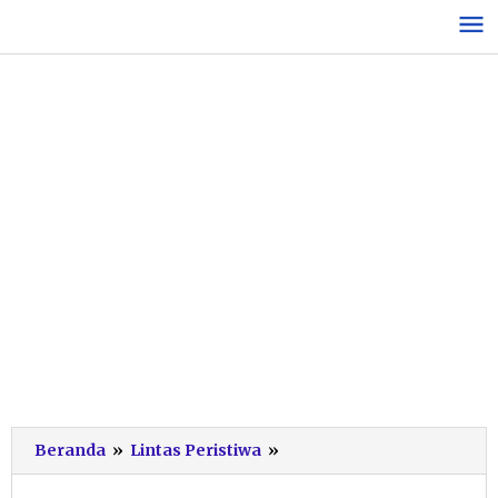
Lewati
ke
konten
Viral
Beranda
»
Lintas Peristiwa
»
Seekor
Sapi