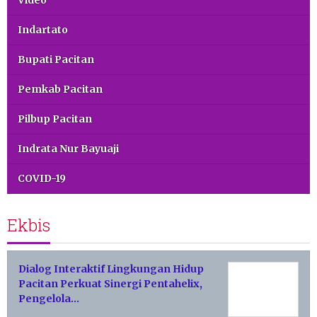
Video
Indartato
Bupati Pacitan
Pemkab Pacitan
Pilbup Pacitan
Indrata Nur Bayuaji
COVID-19
Ekbis
Dialog Interaktif Lingkungan Hidup
Pacitan Perkuat Sinergi Pentahelix,
Pengelola…