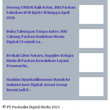
Dorong UMKM Naik Kelas, BRI Pacitan
Salurkan KUR Rp263 M hingga April
2026
Buka Tabungan Tanpa Antre, BRI
Cabang Pacitan Hadirkan Mesin
Digital CS untuk La…
Berkah Libur Nataru, Supplier Kelapa
Muda di Pacitan Kewalahan Layani
Pesanan hi…
Hashim Djojohadikusumo Masuk ke
Industri Aset Digital: Arsari Group
Resmi Jadi P…
© PT Pacitanku Digital Media 2023