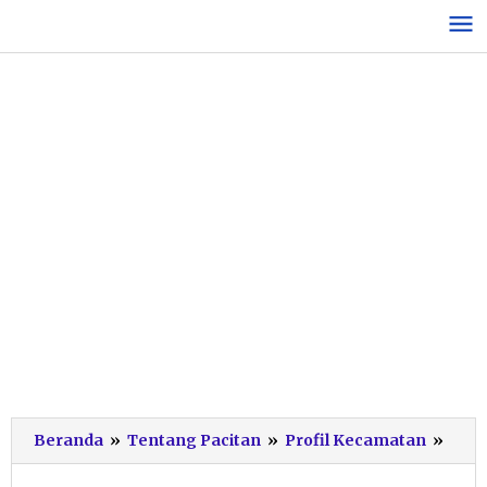
Lewati
ke
konten
Band
Beranda
»
Tentang Pacitan
»
Profil Kecamatan
»