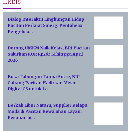
Ekbis
Dialog Interaktif Lingkungan Hidup
Pacitan Perkuat Sinergi Pentahelix,
Pengelola…
Dorong UMKM Naik Kelas, BRI Pacitan
Salurkan KUR Rp263 M hingga April
2026
Buka Tabungan Tanpa Antre, BRI
Cabang Pacitan Hadirkan Mesin
Digital CS untuk La…
Berkah Libur Nataru, Supplier Kelapa
Muda di Pacitan Kewalahan Layani
Pesanan hi…