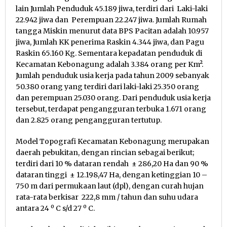
lain Jumlah Penduduk 45.189 jiwa, terdiri dari Laki-laki
22.942 jiwa dan Perempuan 22.247 jiwa. Jumlah Rumah
tangga Miskin menurut data BPS Pacitan adalah 10.957
jiwa, Jumlah KK penerima Raskin 4.344 jiwa, dan Pagu
Raskin 65.160 Kg. Sementara kepadatan penduduk di
Kecamatan Kebonagung adalah 3.384 orang per Km².
Jumlah penduduk usia kerja pada tahun 2009 sebanyak
50.380 orang yang terdiri dari laki-laki 25.350 orang
dan perempuan 25.030 orang. Dari penduduk usia kerja
tersebut, terdapat pengangguran terbuka 1.671 orang
dan 2.825 orang pengangguran tertutup.
Model Topografi Kecamatan Kebonagung merupakan
daerah pebukitan, dengan rincian sebagai berikut;
terdiri dari 10 % dataran rendah ± 286,20 Ha dan 90 %
dataran tinggi ± 12.198,47 Ha, dengan ketinggian 10 –
750 m dari permukaan laut (dpl), dengan curah hujan
rata-rata berkisar 222,8 mm / tahun dan suhu udara
antara 24 º C s/d 27 º C.