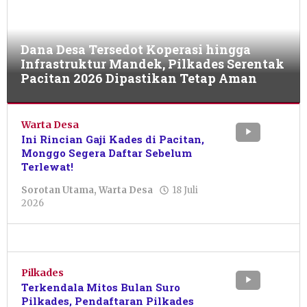
Dana Desa Tersedot Koperasi hingga
Infrastruktur Mandek, Pilkades Serentak
Pacitan 2026 Dipastikan Tetap Aman
Sorotan
Utama
Warta Desa
,
Warta
Ini Rincian Gaji Kades di Pacitan,
Desa
Monggo Segera Daftar Sebelum
Terlewat!
20
Juli
Sorotan Utama
,
Warta Desa
18 Juli
2026
oleh
2026
oleh
Sulthan
Sulthan
Shalahuddin
Shalahuddin
Pilkades
Terkendala Mitos Bulan Suro
Pilkades, Pendaftaran Pilkades