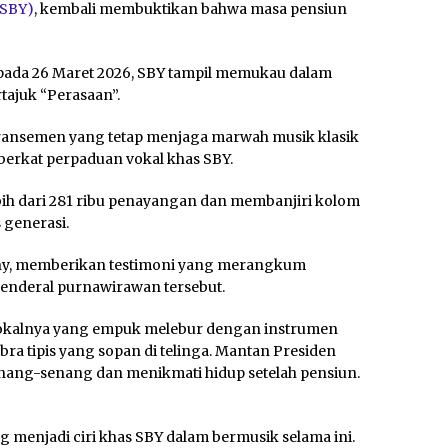
(SBY)
, kembali membuktikan bahwa masa pensiun
ada 26 Maret 2026, SBY tampil memukau dalam
ajuk “Perasaan”.
ransemen yang tetap menjaga marwah musik klasik
berkat perpaduan vokal khas SBY.
ebih dari 281 ribu penayangan dan membanjiri kolom
 generasi.
dhy, memberikan testimoni yang merangkum
enderal purnawirawan tersebut.
. Vokalnya yang empuk melebur dengan instrumen
ra tipis yang sopan di telinga. Mantan Presiden
senang-senang dan menikmati hidup setelah pensiun.
 menjadi ciri khas SBY dalam bermusik selama ini.