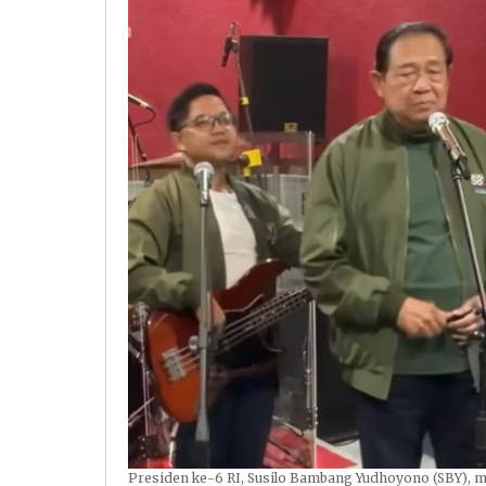
Presiden ke-6 RI, Susilo Bambang Yudhoyono (SBY), m