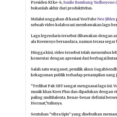
Presiden RI ke-6,
Susilo Bambang Yudhoyono 
bukanlah akhir dari produktivitas.
Melalui unggahan di kanal YouTube
Neo Jibles
p
sebuah video kolaborasi membawakan lagu bert
Lagu legendaris tersebut dibawakan dengan a
ala Koeswoyo bersaudara, namun terasa segar 
Hingga kini, video tersebut telah menembus l
komentar dengan apresiasi dari berbagai lintas
Salah satu warganet, pemilik akun GagahSen
kekaguman publik terhadap penampilan sang j
“Terlihat Pak SBY sangat menguasai lagu ini
musik khas Koes Plus dan dipadukan dengan vib
paling multitalenta. Benar-benar definisi ber
Hormat,”tulisnya.
Sentuhan “vibra tipis” yang disebutkan memang