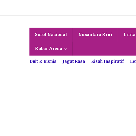
Lewati
ke
konten
Sorot Nasional
Nusantara Kini
Linta
Kabar Arena
Duit & Bisnis
Jagat Rasa
Kisah Inspiratif
Le