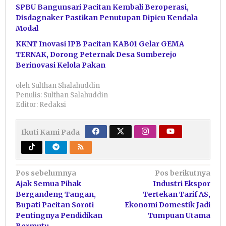
SPBU Bangunsari Pacitan Kembali Beroperasi,
Disdagnaker Pastikan Penutupan Dipicu Kendala
Modal
KKNT Inovasi IPB Pacitan KAB01 Gelar GEMA
TERNAK, Dorong Peternak Desa Sumberejo
Berinovasi Kelola Pakan
oleh
Sulthan Shalahuddin
Penulis: Sulthan Salahuddin
Editor: Redaksi
Ikuti Kami Pada
Navigasi
Pos sebelumnya
Pos berikutnya
Ajak Semua Pihak
Industri Ekspor
pos
Bergandeng Tangan,
Tertekan Tarif AS,
Bupati Pacitan Soroti
Ekonomi Domestik Jadi
Pentingnya Pendidikan
Tumpuan Utama
Bermutu