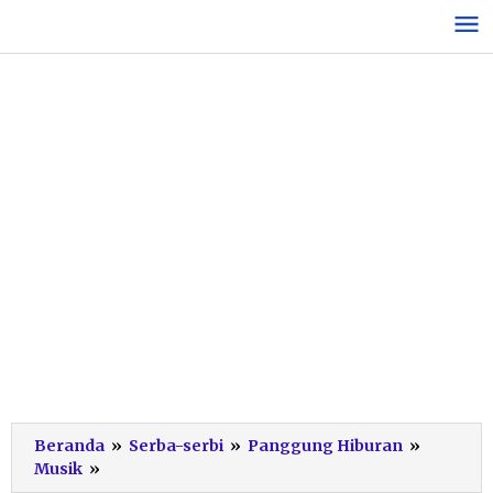
Lewati
ke
konten
Beranda
»
Serba-serbi
»
Panggung Hiburan
»
Southbay
Musik
»
Festival