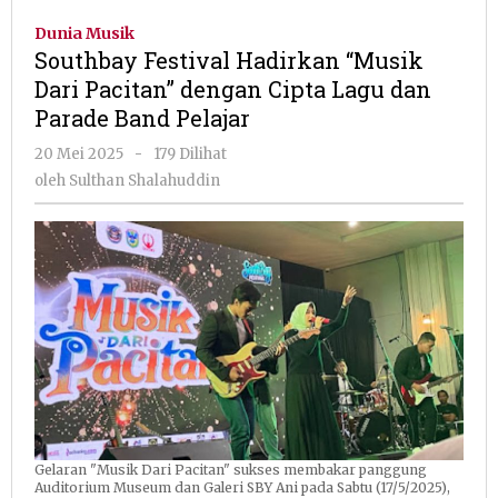
Hadirkan
Dunia Musik
“Musik
Southbay Festival Hadirkan “Musik
Dari
Dari Pacitan” dengan Cipta Lagu dan
Pacitan”
Parade Band Pelajar
dengan
Cipta
oleh
20 Mei 2025
-
179 Dilihat
Lagu
Sulthan
oleh
Sulthan Shalahuddin
dan
Shalahuddin
Parade
Band
Pelajar
Gelaran "Musik Dari Pacitan" sukses membakar panggung
Auditorium Museum dan Galeri SBY Ani pada Sabtu (17/5/2025),