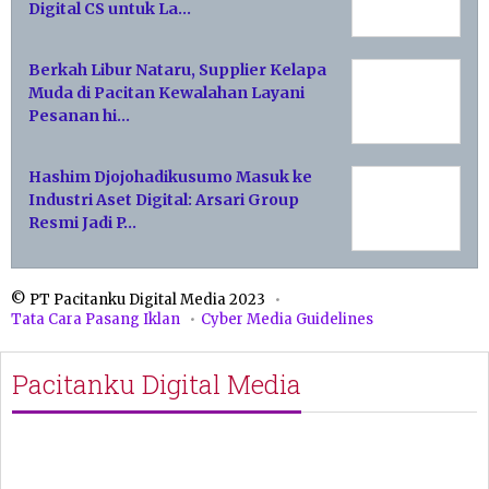
Digital CS untuk La…
Berkah Libur Nataru, Supplier Kelapa
Muda di Pacitan Kewalahan Layani
Pesanan hi…
Hashim Djojohadikusumo Masuk ke
Industri Aset Digital: Arsari Group
Resmi Jadi P…
© PT Pacitanku Digital Media 2023
Tata Cara Pasang Iklan
Cyber Media Guidelines
Pacitanku Digital Media