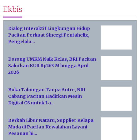
Ekbis
Dialog Interaktif Lingkungan Hidup
Pacitan Perkuat Sinergi Pentahelix,
Pengelola…
Dorong UMKM Naik Kelas, BRI Pacitan
Salurkan KUR Rp263 M hingga April
2026
Buka Tabungan Tanpa Antre, BRI
Cabang Pacitan Hadirkan Mesin
Digital CS untuk La…
Berkah Libur Nataru, Supplier Kelapa
Muda di Pacitan Kewalahan Layani
Pesanan hi…