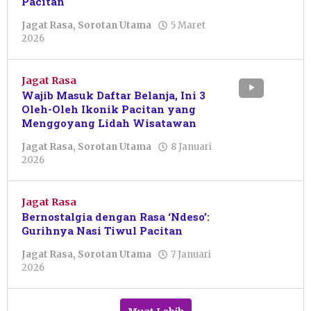
Pacitan
Jagat Rasa
,
Sorotan Utama
5 Maret
oleh
2026
Liska
Agustrina
Ulandari
Jagat Rasa
Wajib Masuk Daftar Belanja, Ini 3
Oleh-Oleh Ikonik Pacitan yang
Menggoyang Lidah Wisatawan
Jagat Rasa
,
Sorotan Utama
8 Januari
oleh
2026
Pacitanku
Jagat Rasa
Bernostalgia dengan Rasa ‘Ndeso’:
Gurihnya Nasi Tiwul Pacitan
Jagat Rasa
,
Sorotan Utama
7 Januari
oleh
2026
Iqbal
Alfarizi