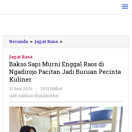
Lewati
ke
konten
Bakso
Beranda
»
Jagat Rasa
»
Sapi
Murni
Jagat Rasa
Enggal
Bakso Sapi Murni Enggal Raos di
Raos
Ngadirojo Pacitan Jadi Buruan Pecinta
di
Kuliner
Ngadirojo
Pacitan
oleh
12 Juni 2026
-
2831 Dilihat
Jadi
Sulthan
oleh
Sulthan Shalahuddin
Buruan
Shalahuddin
Pecinta
Kuliner