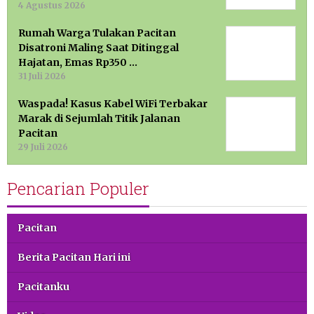
4 Agustus 2026
Rumah Warga Tulakan Pacitan
Disatroni Maling Saat Ditinggal
Hajatan, Emas Rp350 …
31 Juli 2026
Waspada! Kasus Kabel WiFi Terbakar
Marak di Sejumlah Titik Jalanan
Pacitan
29 Juli 2026
Pencarian Populer
Pacitan
Berita Pacitan Hari ini
Pacitanku