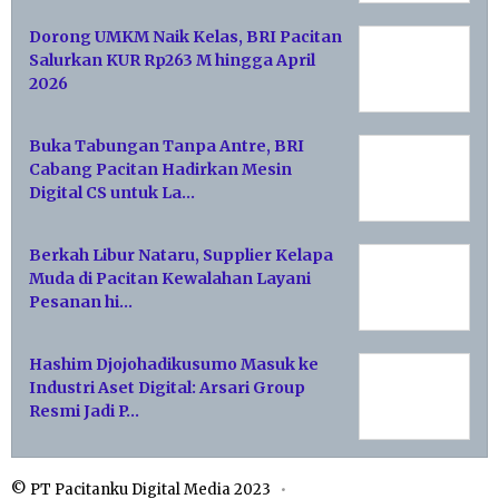
Dorong UMKM Naik Kelas, BRI Pacitan
Salurkan KUR Rp263 M hingga April
2026
Buka Tabungan Tanpa Antre, BRI
Cabang Pacitan Hadirkan Mesin
Digital CS untuk La…
Berkah Libur Nataru, Supplier Kelapa
Muda di Pacitan Kewalahan Layani
Pesanan hi…
Hashim Djojohadikusumo Masuk ke
Industri Aset Digital: Arsari Group
Resmi Jadi P…
© PT Pacitanku Digital Media 2023