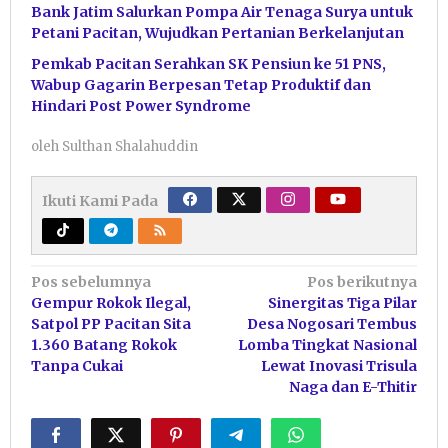
Bank Jatim Salurkan Pompa Air Tenaga Surya untuk
Petani Pacitan, Wujudkan Pertanian Berkelanjutan
Pemkab Pacitan Serahkan SK Pensiun ke 51 PNS,
Wabup Gagarin Berpesan Tetap Produktif dan
Hindari Post Power Syndrome
oleh
Sulthan Shalahuddin
Ikuti Kami Pada
Navigasi
Pos sebelumnya
Pos berikutnya
Gempur Rokok Ilegal,
Sinergitas Tiga Pilar
pos
Satpol PP Pacitan Sita
Desa Nogosari Tembus
1.360 Batang Rokok
Lomba Tingkat Nasional
Tanpa Cukai
Lewat Inovasi Trisula
Naga dan E-Thitir