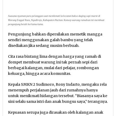
Suasana nyaman para pelanggan saat menikmati kelezatan bakso daging sapi murni di
Warung Enggal Raos, Ngadirojo, Kabupaten Pacitan. Konsep warung rumahan ini membuat
pengunjung betah berlama-lama.
Pengunjung bahkan dipersilakan memetik mangga
sendiri menggunakan galah bambu yang telah
disediakan jika sedang musim berbuah.
Cita rasa bintang lima dengan harga yang ramah di
dompet membuat warung ini tak pernah sepi dari
berbagai kalangan, mulai dari pelajar, rombongan
keluarga, hingga acara komunitas.
Kepala SMKN 2 Sudimoro, Rony Indarto, mengaku rela
menempuh perjalanan jauh dari rumahnya hanya
untuk menikmati hidangan tersebut. “Biasanya saya ke
sini selalu sama istri dan anak bungsu saya,” terangnya.
Kepuasan serupa juga dirasakan oleh kalangan anak