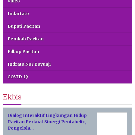
Video
Indartato
Bupati Pacitan
Pemkab Pacitan
Pilbup Pacitan
Indrata Nur Bayuaji
COVID-19
Ekbis
Dialog Interaktif Lingkungan Hidup
Pacitan Perkuat Sinergi Pentahelix,
Pengelola…