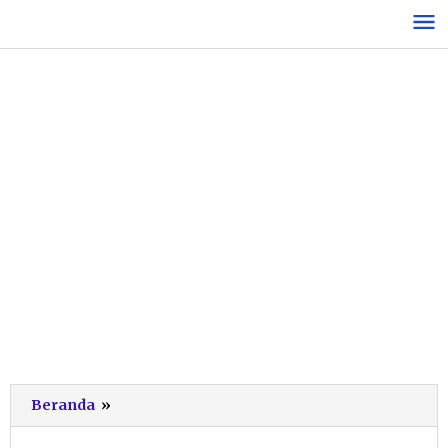
Lewati
ke
konten
Logo
Beranda
»
Buat
Web