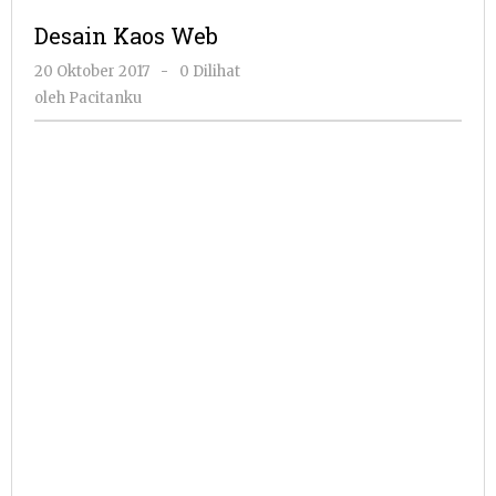
Desain Kaos Web
oleh
20 Oktober 2017
-
0 Dilihat
Pacitanku
oleh
Pacitanku