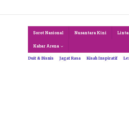
Lewati
ke
konten
Sorot Nasional
Nusantara Kini
Linta
Kabar Arena
Duit & Bisnis
Jagat Rasa
Kisah Inspiratif
Le