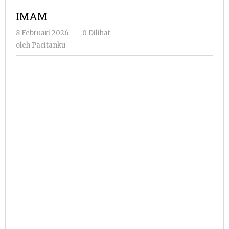
IMAM
oleh
8 Februari 2026
-
0 Dilihat
Pacitanku
oleh
Pacitanku