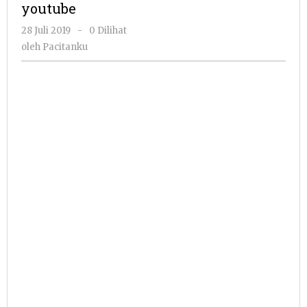
youtube
oleh
28 Juli 2019
-
0 Dilihat
Pacitanku
oleh
Pacitanku