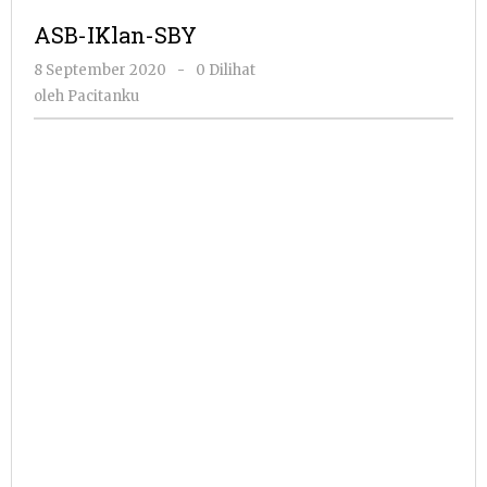
ASB-IKlan-SBY
oleh
8 September 2020
-
0 Dilihat
Pacitanku
oleh
Pacitanku